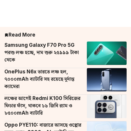
Read More
Samsung Galaxy F70 Pro 5G
পরশু লঞ্চ হচ্ছে, দাম শুরু ২৫৯৯৯ টাকা
থেকে
OnePlus N6x ভারতে লঞ্চ হল,
৭০০০mAh ব্যাটারি সহ রয়েছে দুর্দান্ত
ক্যামেরা
লঞ্চের আগেই Redmi K100 সিরিজের
ফিচার ফাঁস, থাকবে ১৬ জিবি র‌্যাম ও
৮৫০০mAh ব্যাটারি
Oppo PYE110: বাজারে আসছে ওপ্পোর