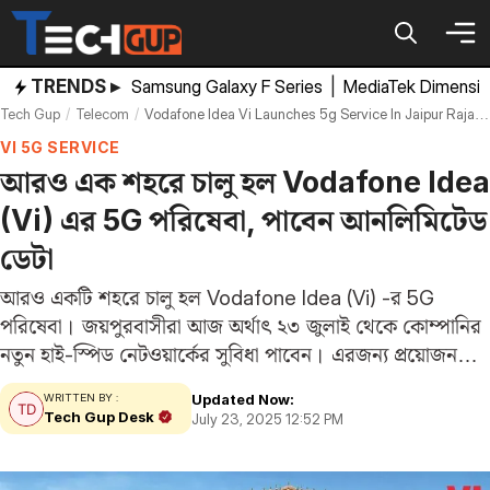
Skip
to
content
TRENDS ▸
Samsung Galaxy F Series
|
MediaTek Dimensi
Tech Gup
Telecom
Vodafone Idea Vi Launches 5g Service In Jaipur Rajasthan Get Unlimited Data
VI 5G SERVICE
আরও এক শহরে চালু হল Vodafone Idea
(Vi) এর 5G পরিষেবা, পাবেন আনলিমিটেড
ডেটা
আরও একটি শহরে চালু হল Vodafone Idea (Vi) -র 5G
পরিষেবা। জয়পুরবাসীরা আজ অর্থাৎ ২৩ জুলাই থেকে কোম্পানির
নতুন হাই-স্পিড নেটওয়ার্কের সুবিধা পাবেন। এরজন্য প্রয়োজন
হবে একটি 5G স্মার্টফোনের। Vi জানিয়েছে, এটি তাদের ৫জি
Updated Now:
WRITTEN BY :
সম্প্রসারণ পরিকল্পনার অংশ। কোম্পানিটি ২৩টি শহর…
Tech Gup Desk
July 23, 2025 12:52 PM