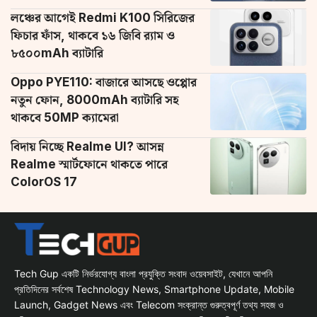
লঞ্চের আগেই Redmi K100 সিরিজের
ফিচার ফাঁস, থাকবে ১৬ জিবি র‌্যাম ও
৮৫০০mAh ব্যাটারি
Oppo PYE110: বাজারে আসছে ওপ্পোর
নতুন ফোন, 8000mAh ব্যাটারি সহ
থাকবে 50MP ক্যামেরা
বিদায় নিচ্ছে Realme UI? আসন্ন
Realme স্মার্টফোনে থাকতে পারে
ColorOS 17
Tech Gup একটি নির্ভরযোগ্য বাংলা প্রযুক্তি সংবাদ ওয়েবসাইট, যেখানে আপনি
প্রতিদিনের সর্বশেষ Technology News, Smartphone Update, Mobile
Launch, Gadget News এবং Telecom সংক্রান্ত গুরুত্বপূর্ণ তথ্য সহজ ও