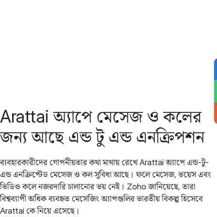
Arattai অ্যাপে মেসেজ ও কলের
জন্য আছে এন্ড টু এন্ড এনক্রিপশন
ব্যবহারকারীদের গোপনীয়তার কথা মাথায় রেখে Arattai অ্যাপে এন্ড-টু-
এন্ড এনক্রিপ্টেড মেসেজ ও কল সুবিধা আছে। ফলে মেসেজ, ভয়েস এবং
ভিডিও কলে নজরদারি চালানোর ভয় নেই। Zoho জানিয়েছে, তারা
বিশ্বব্যাপী অধিক ব্যবহৃত মেসেজিং অ্যাপগুলির ভারতীয় বিকল্প হিসেবে
Arattai কে নিয়ে এসেছে।