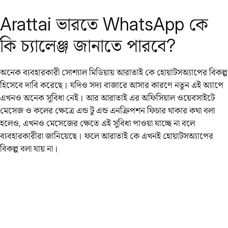
Arattai ভারতে WhatsApp কে
কি চ্যালেঞ্জ জানাতে পারবে?
অনেক ব্যবহারকারী সোশ্যাল মিডিয়ায় আরাতাই কে হোয়াটসঅ্যাপের বিকল্প
হিসেবে দাবি করেছে। যদিও সদ্য বাজারে আসার কারণে নতুন এই অ্যাপে
এখনও অনেক সুবিধা নেই। আর আরাতাই এর অফিসিয়াল ওয়েবসাইটে
মেসেজ ও কলের ক্ষেত্রে এন্ড টু এন্ড এনক্রিপশন ফিচার থাকার কথা বলা
হলেও, এখনও মেসেজের ক্ষেতে এই সুবিধা পাওয়া যাচ্ছে না বলে
ব্যবহারকারীরা জানিয়েছে। ফলে আরাতাই কে এখনই হোয়াটসঅ্যাপের
বিকল্প বলা যায় না।