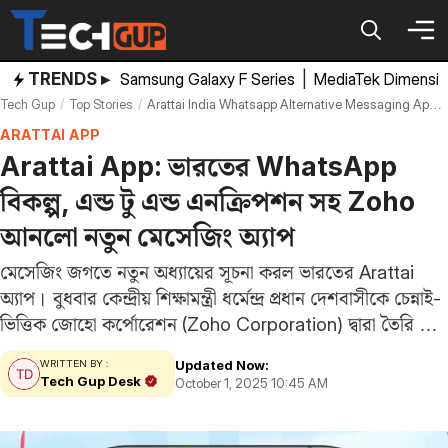
Skip
to
content
TRENDS ▸
Samsung Galaxy F Series
|
MediaTek Dimensi
Tech Gup
Top Stories
Arattai India Whatsapp Alternative Messaging App Features Available To Download In Google App Store
ARATTAI APP
Arattai App: ভারতের WhatsApp
বিকল্প, এন্ড টু এন্ড এনক্রিপশন সহ Zoho
আনলো নতুন মেসেজিং অ্যাপ
মেসেজিং জগতে নতুন অধ্যায়ের সূচনা করল ভারতের Arattai
অ্যাপ। বুধবার কেন্দ্রীয় শিক্ষামন্ত্রী ধর্মেন্দ্র প্রধান দেশবাসীকে চেন্নাই-
ভিত্তিক জোহো কর্পোরেশন (Zoho Corporation) দ্বারা তৈরি এই
স্বদেশী মেসেজিং অ্যাপটি ব্যবহার করার জন্য উৎসাহিত করেন।
Updated Now:
WRITTEN BY :
এরপর অ্যাপল অ্যাপ স্টোর ও গুগল প্লে স্টোরের ট্রেন্ডিং…
Tech Gup Desk
October 1, 2025 10:45 AM