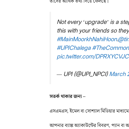
তাদের আর্থিক তথ্য দিয়ে ফেলছে।
Not every ‘upgrade’ is a st
this with your friends so the
#MainMoorkhNahiHoon
.
@ti
#UPIChalega
#TheCommo
pic.twitter.com/DPRXYCVJC
— UPI (@UPI_NPCI)
March 2
সতর্ক থাকার জন্য –
এসএমএস, ইমেল বা সোশ্যাল মিডিয়ার মাধ্যম
আপনার ব্যাঙ্ক অ্যাকাউন্টের বিবরণ, প্যান ব