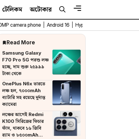
টেলিকম
অটোকার
0MP camera phone
|
Android 16
|
HyperOS 3
|
Bengali Tech 
Read More
Samsung Galaxy
F70 Pro 5G পরশু লঞ্চ
হচ্ছে, দাম শুরু ২৫৯৯৯
টাকা থেকে
OnePlus N6x ভারতে
লঞ্চ হল, ৭০০০mAh
ব্যাটারি সহ রয়েছে দুর্দান্ত
ক্যামেরা
লঞ্চের আগেই Redmi
K100 সিরিজের ফিচার
ফাঁস, থাকবে ১৬ জিবি
র‌্যাম ও ৮৫০০mAh