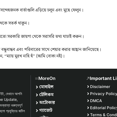
সন্দেহজনক বার্তাগুলি এড়িয়ে চলুন এবং মুছে ফেলুন।
 থেকে সতর্ক থাকুন।
ের মতো সরকারি জায়গা থেকে সরাসরি তথ্য যাচাই করুন।
্ধুবান্ধব এবং পরিবারের সাথে শেয়ার করার আহ্বান জানিয়েছে।
, “ম্যায় মুরখ নাহি হুঁ” (আমি বোকা নই)।
MoreOn
Important L
মোবাইল
Disclaimer
টেলিকম
Privacy Polic
সাইট, যেখানে আপনি
one Update,
DMCA
অটোকার
্ত গুরুত্বপূর্ণ
Editorial Polic
গ্যাজেট
হলো প্রযুক্তির জটিল
Terms & Condi