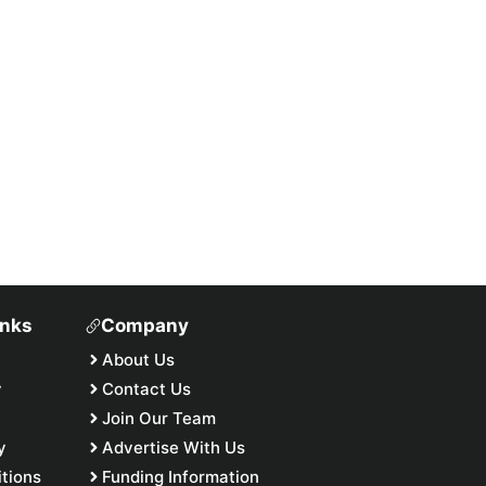
inks
Company
About Us
y
Contact Us
Join Our Team
y
Advertise With Us
tions
Funding Information