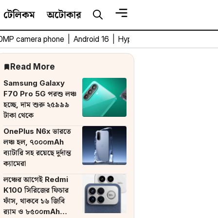
টেলিকম
অটোকার
0MP camera phone
|
Android 16
|
HyperOS 3
|
Bengali Tech 
Read More
Samsung Galaxy
F70 Pro 5G পরশু লঞ্চ
হচ্ছে, দাম শুরু ২৫৯৯৯
টাকা থেকে
OnePlus N6x ভারতে
লঞ্চ হল, ৭০০০mAh
ব্যাটারি সহ রয়েছে দুর্দান্ত
ক্যামেরা
লঞ্চের আগেই Redmi
K100 সিরিজের ফিচার
ফাঁস, থাকবে ১৬ জিবি
র‌্যাম ও ৮৫০০mAh