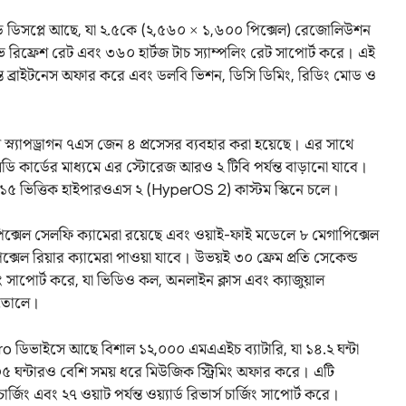
ডি ডিসপ্লে আছে, যা ২.৫কে (২,৫৬০ × ১,৬০০ পিক্সেল) রেজোলিউশন
িভ রিফ্রেশ রেট এবং ৩৬০ হার্টজ টাচ স্যাম্পলিং রেট সাপোর্ট করে। এই
যন্ত ব্রাইটনেস অফার করে এবং ডলবি ভিশন, ডিসি ডিমিং, রিডিং মোড ও
 স্ন্যাপড্রাগন ৭এস জেন ৪ প্রসেসর ব্যবহার করা হয়েছে। এর সাথে
 কার্ডের মাধ্যমে এর স্টোরেজ আরও ২ টিবি পর্যন্ত বাড়ানো যাবে।
 ১৫ ভিত্তিক হাইপারওএস ২ (HyperOS 2) কাস্টম স্কিনে চলে।
পিক্সেল সেলফি ক্যামেরা রয়েছে এবং ওয়াই-ফাই মডেলে ৮ মেগাপিক্সেল
িক্সেল রিয়ার ক্যামেরা পাওয়া যাবে। উভয়ই ৩০ ফ্রেম প্রতি সেকেন্ড
 সাপোর্ট করে, যা ভিডিও কল, অনলাইন ক্লাস এবং ক্যাজুয়াল
ে তোলে।
 ডিভাইসে আছে বিশাল ১২,০০০ এমএএইচ ব্যাটারি, যা ১৪.২ ঘন্টা
ং ১০৫ ঘন্টারও বেশি সময় ধরে মিউজিক স্ট্রিমিং অফার করে। এটি
জিং এবং ২৭ ওয়াট পর্যন্ত ওয়্যার্ড রিভার্স চার্জিং সাপোর্ট করে।