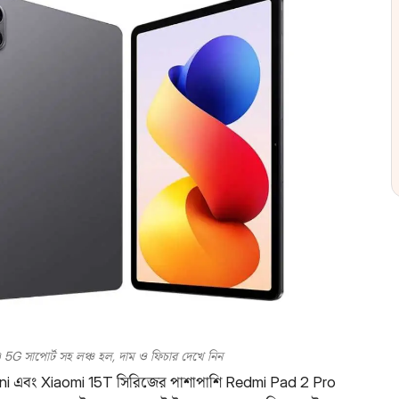
G সাপোর্ট সহ লঞ্চ হল, দাম ও ফিচার দেখে নিন
ini এবং Xiaomi 15T সিরিজের পাশাপাশি Redmi Pad 2 Pro