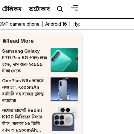
টেলিকম
অটোকার
0MP camera phone
|
Android 16
|
HyperOS 3
|
Bengali Tech 
Read More
Samsung Galaxy
F70 Pro 5G পরশু লঞ্চ
হচ্ছে, দাম শুরু ২৫৯৯৯
টাকা থেকে
OnePlus N6x ভারতে
লঞ্চ হল, ৭০০০mAh
ব্যাটারি সহ রয়েছে দুর্দান্ত
ক্যামেরা
লঞ্চের আগেই Redmi
K100 সিরিজের ফিচার
ফাঁস, থাকবে ১৬ জিবি
র‌্যাম ও ৮৫০০mAh