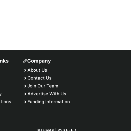
inks
Company
About Us
y
Contact Us
Join Our Team
y
Advertise With Us
tions
Funding Information
SITEMAP
|
RSS FEED