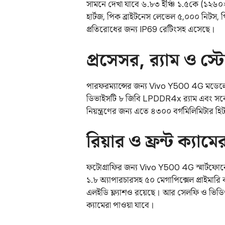
সামনে দেখা যাবে ৬.৮৩ ইঞ্চি ১.৫কে (১২৬০×২
হার্টজ, পিক ব্রাইটনেস লেভেল ৫,০০০ নিটস, পি
প্রতিরোধের জন্য IP69 রেটিংসহ এসেছে।
প্রসেসর,
র‌্যাম
ও স্
পারফরম্যান্সের জন্য Vivo Y500 4G মডেল
ডিভাইসটি ৮ জিবি LPDDR4x র‌্যাম এবং সর্
নিয়ন্ত্রণের জন্য এতে ৪৩০০ বর্গমিলিমিটার হ
রিয়ার ও ফ্রন্ট
ক্যামের
ফটোগ্রাফির জন্য Vivo Y500 4G স্মার্টফোনে
১.৮ অ্যাপারচারসহ ৫০ মেগাপিক্সেল প্রাইমারি ক্
এলইডি ফ্ল্যাশও রয়েছে। আর সেলফি ও ভিডিও
ক্যামেরা পাওয়া যাবে।