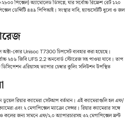
৮০০ পিক্সেল) অ্যামোলেড ডিসপ্লে, যার সর্বোচ্চ রিফ্রেশ রেট ১২০
ক্সেল ডেন্সিটি ৪৪৯ পিপিআই। সংস্থার দাবি, হ্যান্ডসেটটি ধুলো ও জল
টোরেজ
ে অক্টা-কোর Unisoc T7300 চিপসেট ব্যবহার করা হয়েছে।
বোচ্চ ২৫৬ জিবি UFS 2.2 অনবোর্ড স্টোরেজ সহ পাওয়া যাবে। তাপ
িট ডিসিপেশন এরিয়াসহ ভ্যাপার চেম্বার কুলিং সলিউশন উপস্থিত
া
 ডুয়েল রিয়ার ক্যামেরা সেটআপ বর্তমান। এই ক্যামেরাগুলি হল এফ/
যামেরা এবং ২ মেগাপিক্সেল ম্যাক্রো সেন্সর। রিয়ার ক্যামেরার সঙ্গে
 কলের জন্য সামনে এফ/২.০ অ্যাপারচারসহ ৩২ মেগাপিক্সেল ফ্রন্ট