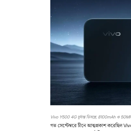
Vivo Y500 4G দুর্দান্ত ডিসপ্লে, 8100mAh ও 50MP 
গত সেপ্টেম্বরে চীনে আত্মপ্রকাশ করেছিল Viv