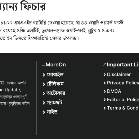
্যান্য ফিচার
০ এমএএইচ ব্যাটারি দেওয়া হয়েছে, যা ৪৪ ওয়াট ওয়্যার্ড ফাস্ট
রয়েছে ৪জি এলটিই, ডুয়েল-ব্যান্ড ওয়াই-ফাই, ব্লুটুথ ৫.৪ এবং
ইন ডিসপ্লে ফিঙ্গারপ্রিন্ট সেন্সর উপলব্ধ।
MoreOn
Important L
মোবাইল
Disclaimer
টেলিকম
Privacy Polic
সাইট, যেখানে আপনি
one Update,
DMCA
অটোকার
্ত গুরুত্বপূর্ণ
Editorial Polic
গ্যাজেট
হলো প্রযুক্তির জটিল
Terms & Condi
গাইড