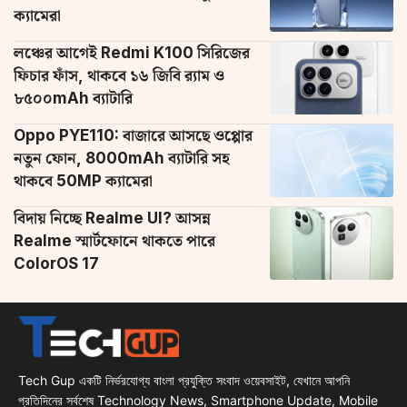
ক্যামেরা
লঞ্চের আগেই Redmi K100 সিরিজের
ফিচার ফাঁস, থাকবে ১৬ জিবি র‌্যাম ও
৮৫০০mAh ব্যাটারি
Oppo PYE110: বাজারে আসছে ওপ্পোর
নতুন ফোন, 8000mAh ব্যাটারি সহ
থাকবে 50MP ক্যামেরা
বিদায় নিচ্ছে Realme UI? আসন্ন
Realme স্মার্টফোনে থাকতে পারে
ColorOS 17
Tech Gup একটি নির্ভরযোগ্য বাংলা প্রযুক্তি সংবাদ ওয়েবসাইট, যেখানে আপনি
প্রতিদিনের সর্বশেষ Technology News, Smartphone Update, Mobile