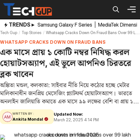
Skip
to
content
TRENDS ▸
Samsung Galaxy F Series
|
MediaTek Dimensi
Tech Gup
Top Stories
Whatsapp Cracks Down On Fraud Bans Over 99 Lakh Accounts In India 2025
WHATSAPP CRACKS DOWN ON FRAUD BANS
এক মাসে প্রায় ১ কোটি নম্বর নিষিদ্ধ করল
হোয়াটসঅ্যাপ, এই ভুলে আপনিও চিরতরে
ব্লক খাবেন
অঙ্কিতা মন্ডল, কলকাতা: সাইবার নীতি নিয়ে কঠোর হচ্ছে মেটার
মালিকানাধীন জনপ্রিয় মেসেজিং প্ল্যাটফর্ম হোয়াটসঅ্যাপ। ভারতে
অনলাইন জালিয়াতি কমাতে এক মাসে ৯৯ লক্ষের বেশি বা প্রায় ১
কোটি ভারতীয়দের অ্যাকাউন্ট নিষিদ্ধ করে তাদের প্ল্যাটফর্মের
Updated Now:
WRITTEN BY :
অপব্যবহার রোধে কড়া বার্তা দিয়েছে। এর মধ্যে…
Ankita Mondal
March 22, 2025 4:14 PM