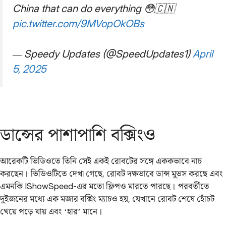
China that can do everything 😳🇨🇳
pic.twitter.com/9MVopOkOBs
— Speedy Updates (@SpeedUpdates1)
April
5, 2025
ডান্সের পাশাপাশি বক্সিংও
আরেকটি ভিডিওতে তিনি সেই একই রোবটের সঙ্গে এককভাবে নাচ
করছেন। ভিডিওটিতে দেখা গেছে, রোবট দক্ষভাবে ডান্স মুভস করছে এবং
এমনকি IShowSpeed-এর মতো ফ্লিপও মারতে পারছে। পরবর্তীতে
দুইজনের মধ্যে এক মজার বক্সিং ম্যাচও হয়, যেখানে রোবট শেষে হোঁচট
খেয়ে পড়ে যায় এবং ‘হার’ মানে।