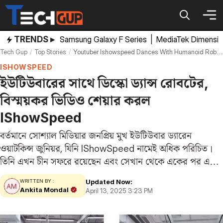
Skip
to
content
TRENDS ▸
Samsung Galaxy F Series
|
MediaTek Dimensi
Tech Gup
Top Stories
Youtuber Ishowspeed Dances With Humanoid Robot Video Goes Viral
ISHOWSPEED
ইউটিউবারের সাথে ডিস্কো ড্যান্স রোবটের,
বিস্ময়কর ভিডিও শেয়ার করল
IShowSpeed
বর্তমানে সোশ্যাল মিডিয়ার জনপ্রিয় মুখ ইউটিউবার ড্যারেন
ওয়াটকিন্স জুনিয়র, যিনি IShowSpeed নামেই অধিক পরিচিত।
তিনি এখন চীন সফরে রয়েছেন এবং সেখান থেকে একের পর এক
চমকপ্রদ ভিডিও শেয়ার করছেন। প্রযুক্তির দুনিয়ায় চীনের অগ্রগতির
Updated Now:
WRITTEN BY :
নানা উদাহরণ তার ভিডিও থেকে উঠে আসছে,…
Ankita Mondal
April 13, 2025 3:23 PM