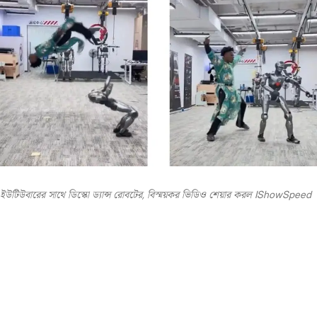
ইউটিউবারের সাথে ডিস্কো ড্যান্স রোবটের, বিস্ময়কর ভিডিও শেয়ার করল IShowSpeed