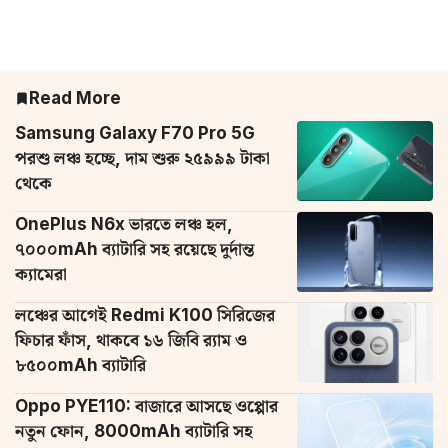
Read More
Samsung Galaxy F70 Pro 5G
পরশু লঞ্চ হচ্ছে, দাম শুরু ২৫৯৯৯ টাকা
থেকে
OnePlus N6x ভারতে লঞ্চ হল,
৭০০০mAh ব্যাটারি সহ রয়েছে দুর্দান্ত
ক্যামেরা
লঞ্চের আগেই Redmi K100 সিরিজের
ফিচার ফাঁস, থাকবে ১৬ জিবি র‌্যাম ও
৮৫০০mAh ব্যাটারি
Oppo PYE110: বাজারে আসছে ওপ্পোর
নতুন ফোন, 8000mAh ব্যাটারি সহ