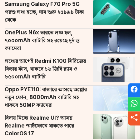
Samsung Galaxy F70 Pro 5G
পরশু লঞ্চ হচ্ছে, দাম শুরু ২৫৯৯৯ টাকা
থেকে
OnePlus N6x ভারতে লঞ্চ হল,
৭০০০mAh ব্যাটারি সহ রয়েছে দুর্দান্ত
ক্যামেরা
লঞ্চের আগেই Redmi K100 সিরিজের
ফিচার ফাঁস, থাকবে ১৬ জিবি র‌্যাম ও
৮৫০০mAh ব্যাটারি
Oppo PYE110: বাজারে আসছে ওপ্পোর
নতুন ফোন, 8000mAh ব্যাটারি সহ
থাকবে 50MP ক্যামেরা
বিদায় নিচ্ছে Realme UI? আসন্ন
Realme স্মার্টফোনে থাকতে পারে
ColorOS 17