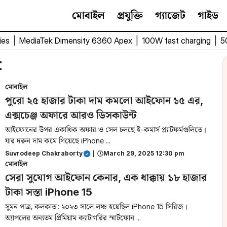
মোবাইল
প্রযুক্তি
গ্যাজেট
গাইড
ies
|
MediaTek Dimensity 6360 Apex
|
100W fast charging
|
5
t
মোবাইল
পুরো ২৫ হাজার টাকা দাম কমলো আইফোন ১৫ এর,
এক্সচেঞ্জ অফারে আরও ডিসকাউন্ট
আইফোনের উপর একাধিক অফার ও সেল চলছে ই-কমার্স প্ল্যাটফর্মগুলিতে।
যার দরুন দাম কমে গিয়েছে iPhone ...
Suvrodeep Chakraborty
|
March 29, 2025 12:30 pm
মোবাইল
সেরা সুযোগ আইফোন কেনার, এক ধাক্কায় ১৮ হাজার
টাকা সস্তা iPhone 15
সুমন পাত্র, কলকাতা: ২০২৩ সালে লঞ্চ হয়েছিল iPhone 15 সিরিজ।
অ্যাপলের অন্যতম প্রিমিয়াম ক্যাটাগরির স্মার্টফোন ...