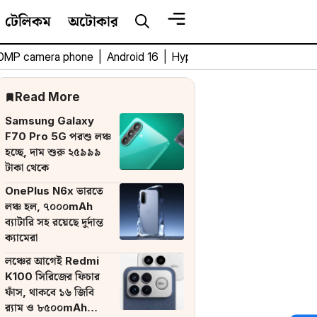
টেলিকম
অটোকার
0MP camera phone
|
Android 16
|
HyperOS 3
|
Bengali Tech 
Read More
Samsung Galaxy
F70 Pro 5G পরশু লঞ্চ
হচ্ছে, দাম শুরু ২৫৯৯৯
টাকা থেকে
OnePlus N6x ভারতে
লঞ্চ হল, ৭০০০mAh
ব্যাটারি সহ রয়েছে দুর্দান্ত
ক্যামেরা
লঞ্চের আগেই Redmi
K100 সিরিজের ফিচার
ফাঁস, থাকবে ১৬ জিবি
র‌্যাম ও ৮৫০০mAh