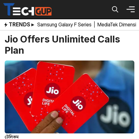
Skip
to
content
TRENDS ▸
Samsung Galaxy F Series
|
MediaTek Dimensi
Jio Offers Unlimited Calls
Plan
টেলিকম