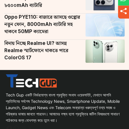
৮৫০০mAh ব্যাটারি
Oppo PYE110: বাজারে আসছে ওপ্পোর
নতুন ফোন, 8000mAh ব্যাটারি সহ
থাকবে 50MP ক্যামেরা
বিদায় নিচ্ছে Realme UI? আসন্ন
Realme স্মার্টফোনে থাকতে পারে
ColorOS 17
Tech Gup একটি নির্ভরযোগ্য বাংলা প্রযুক্তি সংবাদ ওয়েবসাইট, যেখানে আপনি
প্রতিদিনের সর্বশেষ Technology News, Smartphone Update, Mobile
Launch, Gadget News এবং Telecom সংক্রান্ত গুরুত্বপূর্ণ তথ্য সহজ ও
পরিষ্কার ভাষায় জানতে পারবেন। আমাদের লক্ষ্য হলো প্রযুক্তির জটিল বিষয়গুলো সাধারণ
পাঠকদের জন্য বোধগম্য করে তুলে ধরা।
Facebook
WhatsApp
Instagram
X