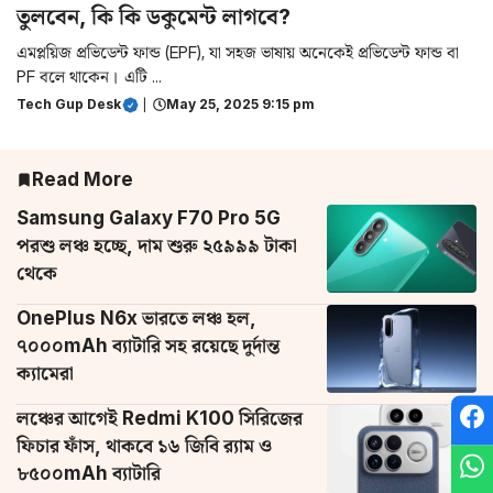
তুলবেন, কি কি ডকুমেন্ট‌ লাগবে?
এমপ্লয়িজ প্রভিডেন্ট ফান্ড (EPF), যা সহজ ভাষায় অনেকেই প্রভিডেন্ট ফান্ড বা
PF বলে থাকেন। এটি ...
Tech Gup Desk
|
May 25, 2025 9:15 pm
Read More
Samsung Galaxy F70 Pro 5G
পরশু লঞ্চ হচ্ছে, দাম শুরু ২৫৯৯৯ টাকা
থেকে
OnePlus N6x ভারতে লঞ্চ হল,
৭০০০mAh ব্যাটারি সহ রয়েছে দুর্দান্ত
ক্যামেরা
লঞ্চের আগেই Redmi K100 সিরিজের
ফিচার ফাঁস, থাকবে ১৬ জিবি র‌্যাম ও
৮৫০০mAh ব্যাটারি