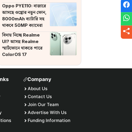
ব্যাটারি
Oppo PYE110: বাজারে
আসছে ওপ্পোর নতুন ফোন,
8000mAh ব্যাটারি সহ
থাকবে 50MP ক্যামেরা
বিদায় নিচ্ছে Realme
UI? আসন্ন Realme
স্মার্টফোনে থাকতে পারে
ColorOS 17
inks
Company
About Us
y
Contact Us
Join Our Team
y
Advertise With Us
tions
Funding Information