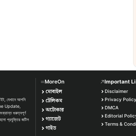
MoreOn
Important L
মোবাইল
Disclaimer
টেলিকম
Privacy Polic
সাইট, যেখানে আপনি
one Update,
DMCA
অটোকার
্ত গুরুত্বপূর্ণ
Editorial Polic
গ্যাজেট
হলো প্রযুক্তির জটিল
Terms & Condi
গাইড