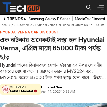
Skip
to
content
TRENDS ▸
Samsung Galaxy F Series
|
MediaTek Dimensi
Tech Gup
Automobile
Hyundai Verna Car Discount Offers Rs 65000 Off In April 2025
HYUNDAI VERNA CAR DISCOUNT
এক ঝটকায় অনেকটাই সস্তা হল Hyundai
Verna, এপ্রিল মাসে 65000 টাকা পর্যন্ত
ছাড়
Hyundai তাদের বিলাসবহুল সেডান Verna এর উপর লোভনীয়
অফারের ঘোষণা করল। এরফলে ভারনার MY2024 এবং
MY2025 মডেল 65,000 টাকা পর্যন্ত ছাড়ে কেনা যাবে। উভয়
মডেলের সাথে নগদ ছাড়, এক্সচেঞ্জ বোনাস, স্ক্র্যাপেজ বোনাস এবং
Updated Now:
WRITTEN BY :
কর্পোরেট ছাড় পাওয়া যাবে। উল্লেখ্য, হুন্ডাই আগামী…
Ankita Mondal
April 14, 2025 10:38 AM