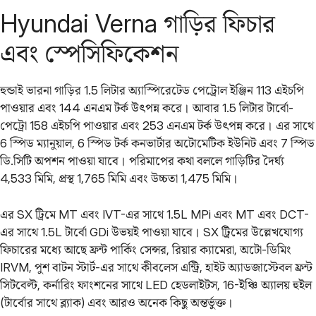
Hyundai Verna গাড়ির ফিচার
এবং স্পেসিফিকেশন
হুন্ডাই ভারনা গাড়ির 1.5 লিটার অ্যাস্পিরেটেড পেট্রোল ইঞ্জিন 113 এইচপি
পাওয়ার এবং 144 এনএম টর্ক উৎপন্ন করে। আবার 1.5 লিটার টার্বো-
পেট্রো 158 এইচপি পাওয়ার এবং 253 এনএম টর্ক উৎপন্ন করে। এর সাথে
6 স্পিড ম্যানুয়াল, 6 স্পিড টর্ক কনভার্টার অটোমেটিক ইউনিট এবং 7 স্পিড
ডি.সিটি অপশন পাওয়া যাবে। পরিমাপের কথা বললে গাড়িটির দৈর্ঘ্য
4,533 মিমি, প্রস্থ 1,765 মিমি এবং উচ্চতা 1,475 মিমি।
এর SX ট্রিমে MT এবং IVT-এর সাথে 1.5L MPi এবং MT এবং DCT-
এর সাথে 1.5L টার্বো GDi উভয়ই পাওয়া যাবে। SX ট্রিমের উল্লেখযোগ্য
ফিচারের মধ্যে আছে ফ্রন্ট পার্কিং সেন্সর, রিয়ার ক্যামেরা, অটো-ডিমিং
IRVM, পুশ বাটন স্টার্ট-এর সাথে কীবলেস এন্ট্রি, হাইট অ্যাডজাস্টেবল ফ্রন্ট
সিটবেল্ট, কর্নারিং ফাংশনের সাথে LED হেডলাইটস, 16-ইঞ্চি অ্যালয় হুইল
(টার্বোর সাথে ব্ল্যাক) এবং আরও অনেক কিছু অন্তর্ভুক্ত।