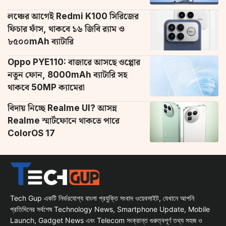
লঞ্চের আগেই Redmi K100 সিরিজের
ফিচার ফাঁস, থাকবে ১৬ জিবি র‌্যাম ও
৮৫০০mAh ব্যাটারি
Oppo PYE110: বাজারে আসছে ওপ্পোর
নতুন ফোন, 8000mAh ব্যাটারি সহ
থাকবে 50MP ক্যামেরা
বিদায় নিচ্ছে Realme UI? আসন্ন
Realme স্মার্টফোনে থাকতে পারে
ColorOS 17
Tech Gup একটি নির্ভরযোগ্য বাংলা প্রযুক্তি সংবাদ ওয়েবসাইট, যেখানে আপনি
প্রতিদিনের সর্বশেষ Technology News, Smartphone Update, Mobile
Launch, Gadget News এবং Telecom সংক্রান্ত গুরুত্বপূর্ণ তথ্য সহজ ও