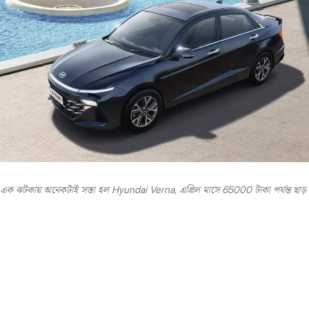
এক ঝটকায় অনেকটাই সস্তা হল Hyundai Verna, এপ্রিল মাসে 65000 টাকা পর্যন্ত ছাড়