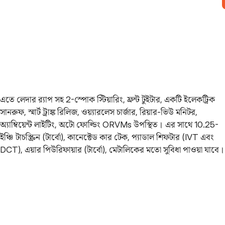
এতে লেদার র‌্যাপ সহ 2-স্পোক স্টিয়ারিং, ফ্রন্ট টুইটার, একটি ইলেকট্রিক
সানরুফ, স্মার্ট ট্রাঙ্ক রিলিজ, ওয়্যারলেস চার্জার, রিয়ার-ভিউ মনিটর,
অ্যাম্বিয়েন্ট লাইটিং, অটো ফোল্ডিং ORVMs উপস্থিত। এর সাথে 10.25-
ইঞ্চি টাচস্ক্রিন (টার্বো), কানেক্টেড কার টেক, প্যাডাল শিফটার (IVT এবং
DCT), এয়ার পিউরিফায়ার (টার্বো), মেটালিকের মতো সুবিধা পাওয়া যাবে।