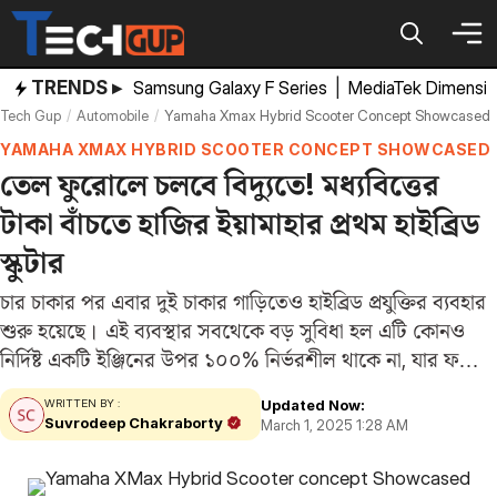
Skip
to
content
TRENDS ▸
Samsung Galaxy F Series
|
MediaTek Dimensi
Tech Gup
Automobile
Yamaha Xmax Hybrid Scooter Concept Showcased
YAMAHA XMAX HYBRID SCOOTER CONCEPT SHOWCASED
তেল ফুরোলে চলবে বিদ্যুতে! মধ্যবিত্তের
টাকা বাঁচতে হাজির ইয়ামাহার প্রথম হাইব্রিড
স্কুটার
চার চাকার পর এবার দুই চাকার গাড়িতেও হাইব্রিড প্রযুক্তির ব্যবহার
শুরু হয়েছে। এই ব্যবস্থার সবথেকে বড় সুবিধা হল এটি কোনও
নির্দিষ্ট একটি ইঞ্জিনের উপর ১০০% নির্ভরশীল থাকে না, যার ফলে
ভালো মাইলেজ এবং পরিবেশ দূষণ কমে। এমনই প্রযুক্তি নিয়ে
Updated Now:
WRITTEN BY :
আসছে…
Suvrodeep Chakraborty
March 1, 2025 1:28 AM