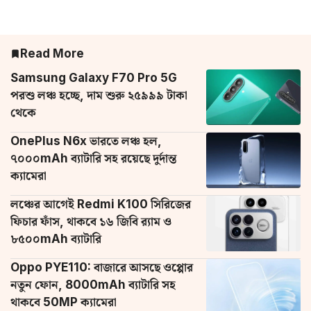
Read More
Samsung Galaxy F70 Pro 5G
পরশু লঞ্চ হচ্ছে, দাম শুরু ২৫৯৯৯ টাকা
থেকে
OnePlus N6x ভারতে লঞ্চ হল,
৭০০০mAh ব্যাটারি সহ রয়েছে দুর্দান্ত
ক্যামেরা
লঞ্চের আগেই Redmi K100 সিরিজের
ফিচার ফাঁস, থাকবে ১৬ জিবি র‌্যাম ও
৮৫০০mAh ব্যাটারি
Oppo PYE110: বাজারে আসছে ওপ্পোর
নতুন ফোন, 8000mAh ব্যাটারি সহ
থাকবে 50MP ক্যামেরা