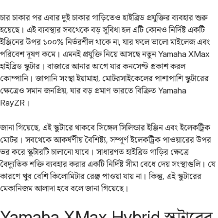
চার চাকার পর এবার দুই চাকার গাড়িতেও হাইব্রিড প্রযুক্তির ব্যবহার শুরু
হয়েছে। এই ব্যবস্থার সবথেকে বড় সুবিধা হল এটি কোনও নির্দিষ্ট একটি
ইঞ্জিনের উপর ১০০% নির্ভরশীল থাকে না, যার ফলে ভালো মাইলেজ এবং
পরিবেশ দূষণ কমে। এমনই প্রযুক্তি নিয়ে আসছে নতুন Yamaha XMax
হাইব্রিড স্কুটার। বাজারে আনার আগে যার কনসেপ্ট প্রকাশ করল
কোম্পানি। জাপানি সংস্থা ইয়ামাহা, মোটরসাইকেলের পাশাপাশি স্কুটারের
ক্ষেত্রেও সমান জনপ্রিয়, যার বড় প্রমাণ ভারতে বিক্রিত Yamaha
RayZR।
জানা গিয়েছে, এই স্কুটারে থাকবে সিঙ্গেল সিলিন্ডার ইঞ্জিন এবং ইলেকট্রিক
মোটর। সবথেকে আকর্ষণীয় বৈশিষ্ট্য, সম্পূর্ণ ইলেকট্রিক পাওয়ারের উপর
ভর করে স্কুটারটি চালানো যাবে। সাধারণত হাইব্রিড গাড়ির ক্ষেত্রে
বৈদ্যুতিক শক্তি ব্যবহার করার একটি নির্দিষ্ট সীমা বেধে দেয় সংস্থাগুলি। যে
কারণে খুব বেশি কিলোমিটার রেঞ্জ পাওয়া যায় না। কিন্তু, এই স্কুটারের
মেকানিজম আলাদা হবে বলে জানা গিয়েছে।
Yamaha XMax Hybrid স্কুটারের