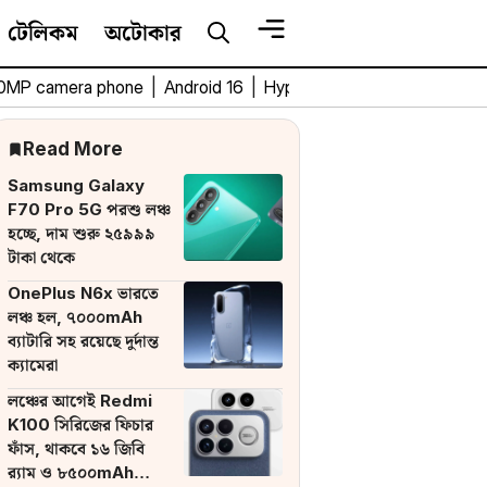
টেলিকম
অটোকার
0MP camera phone
|
Android 16
|
HyperOS 3
|
Bengali Tech 
Read More
Samsung Galaxy
F70 Pro 5G পরশু লঞ্চ
হচ্ছে, দাম শুরু ২৫৯৯৯
টাকা থেকে
OnePlus N6x ভারতে
লঞ্চ হল, ৭০০০mAh
ব্যাটারি সহ রয়েছে দুর্দান্ত
ক্যামেরা
লঞ্চের আগেই Redmi
K100 সিরিজের ফিচার
ফাঁস, থাকবে ১৬ জিবি
র‌্যাম ও ৮৫০০mAh