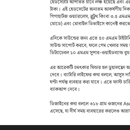
হেডসেটটি আপাতত চীনে লঞ্চ হয়েছে এবং এর দাম
টাকা। এই হেডসেটের অন্যতম আকর্ষণীয় দিক হ
গিগাহার্টজ ওয়্যারলেস, ব্লুটুথ কিংবা ৩.৫ এম
মোডে) এবং মোবাইল ডিভাইসে কানেক্ট করত
এদিকে সাউন্ডের জন্য এতে ৫০ এমএম টাইটানিয়া
সাউন্ড সাপোর্ট করবে, ফলে গেম খেলার সম
ডিট্যাচেবল ১০ এমএম সুপার-ওয়াইডব্যান্ড ব
এর আরেকটি চমৎকার ফিচার হল ডুয়ালফ্লো অডি
দেবে। ব্যাটারি লাইফের কথা বললে, আসুস দাব
ঘণ্টা পর্যন্ত ব্যবহার করা যাবে। এতে ফাস্ট চার্
ব্যাকআপ দেবে।
ডিজাইনের কথা বললে ৩১৮ গ্রাম ওজনের A
এসেছে, যা দীর্ঘ সময় ব্যবহারের করলেও আরা