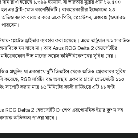
 রাখা হয়েছে ১,৩৯৯ ইউয়ান, যা ভারতীয় মুদ্রায় প্রায় ১৬,৫০০
ল এর ট্রাই-মোড কানেক্টিভিটি। ব্যবহারকারীরা ইচ্ছেমতো ২.৪
এম অডিও জ্যাক ব্যবহার করে একে পিসি, প্লেস্টেশন, এক্সবক্স (ওয়্যারড
ে পারবেন।
ম-প্লেটেড ড্রাইভার ব্যবহার করা হয়েছে। এতে ভার্চুয়াল ৭.১ সারাউন্ড
য় অন্যদিকে মন যাবে না। আব Asus ROG Delta 2 হেডসেটটির
ুম মাইক্রোফোন উচ্চ মানের ভয়েস কমিউনিকেশনের সুবিধা দেয়।
ও প্রযুক্তি, যা একসাথে দুটি ডিভাইস থেকে অডিও প্লেকরারর সুবিধা
ি করেছে, RGB লাইটিং বন্ধ অবস্থায় একবার চার্জে হেডসেটটি ১১০
জিং সাপোর্ট করায় মাত্র ১৫ মিনিটের ফাস্ট চার্জিংয়ে এটি ১১ ঘণ্টা
sus ROG Delta 2 হেডসেটটি D-শেপ এরগোনমিক ইয়ার কুশন সহ
মদায়ক অভিজ্ঞতা পাওয়া যাবে।