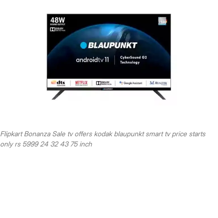
Flipkart Bonanza Sale tv offers kodak blaupunkt smart tv price starts
only rs 5999 24 32 43 75 inch