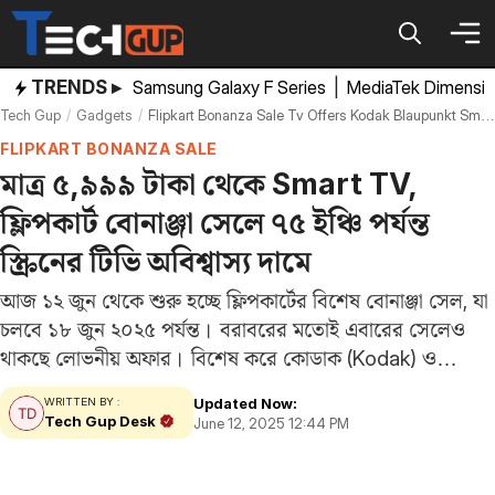
Skip
to
content
TRENDS ▸
Samsung Galaxy F Series
|
MediaTek Dimensi
Tech Gup
Gadgets
Flipkart Bonanza Sale Tv Offers Kodak Blaupunkt Smart Tv Price Starts Only Rs 5999 24 32 43 75 Inch
FLIPKART BONANZA SALE
মাত্র ৫,৯৯৯ টাকা থেকে Smart TV,
ফ্লিপকার্ট বোনাঞ্জা সেলে ৭৫ ইঞ্চি পর্যন্ত
স্ক্রিনের টিভি অবিশ্বাস্য দামে
আজ ১২ জুন থেকে শুরু হচ্ছে ফ্লিপকার্টের বিশেষ বোনাঞ্জা সেল, যা
চলবে ১৮ জুন ২০২৫ পর্যন্ত। বরাবরের মতোই এবারের সেলেও
থাকছে লোভনীয় অফার। বিশেষ করে কোডাক (Kodak) ও
ব্লাউপাঙ্কট (Blaupunkt) ব্র্যান্ডের স্মার্ট টিভিতে বড়সড় ছাড় দেওয়া
Updated Now:
WRITTEN BY :
হচ্ছে। তাই এই মুহূর্তে…
Tech Gup Desk
June 12, 2025 12:44 PM