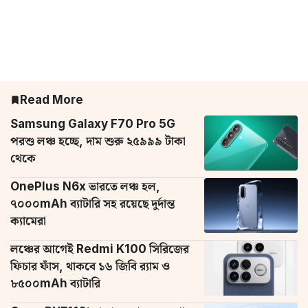
Read More
Samsung Galaxy F70 Pro 5G
পরশু লঞ্চ হচ্ছে, দাম শুরু ২৫৯৯৯ টাকা
থেকে
OnePlus N6x ভারতে লঞ্চ হল,
৭০০০mAh ব্যাটারি সহ রয়েছে দুর্দান্ত
ক্যামেরা
লঞ্চের আগেই Redmi K100 সিরিজের
ফিচার ফাঁস, থাকবে ১৬ জিবি র‌্যাম ও
৮৫০০mAh ব্যাটারি