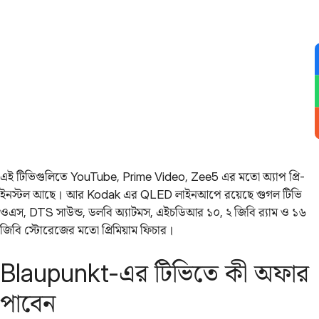
এই টিভিগুলিতে YouTube, Prime Video, Zee5 এর মতো অ্যাপ প্রি-
ইনস্টল আছে। আর Kodak এর QLED লাইনআপে রয়েছে গুগল টিভি
ওএস, DTS সাউন্ড, ডলবি অ্যাটমস, এইচডিআর ১০, ২ জিবি র‌্যাম ও ১৬
জিবি স্টোরেজের মতো প্রিমিয়াম ফিচার।
Blaupunkt-এর টিভিতে কী অফার
পাবেন