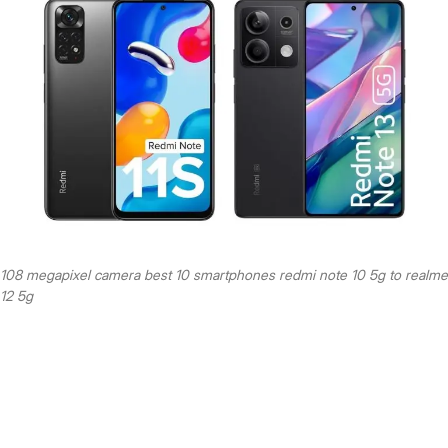
108 megapixel camera best 10 smartphones redmi note 10 5g to realme
12 5g