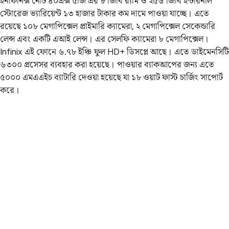
ইনফিনিক্স নোট ৪০এক্স ৫জি এর ৮ জিবি র‌্যাম ও ২৫৬ জিবি ইন্টারনাল
স্টোরেজ ভ্যারিয়েন্ট ১৩ হাজার টাকার কম দামে পাওয়া যাচ্ছে। এতে
রয়েছে ১০৮ মেগাপিক্সেল প্রাইমারি ক্যামেরা, ২ মেগাপিক্সেল সেকেন্ডারি
লেন্স এবং একটি এআই লেন্স। এর সেলফি ক্যামেরা ৮ মেগাপিক্সেল।
Infinix এই ফোনে ৬.৭৮ ইঞ্চি ফুল HD+ ডিসপ্লে আছে। এতে ডাইমেনসিটি
৬৩০০ প্রসেসর ব্যবহার করা হয়েছে। পাওয়ার ব্যাকআপের জন্য এতে
৫০০০ এমএএইচ ব্যাটারি দেওয়া হয়েছে যা ১৮ ওয়াট ফাস্ট চার্জিং সাপোর্ট
করে।