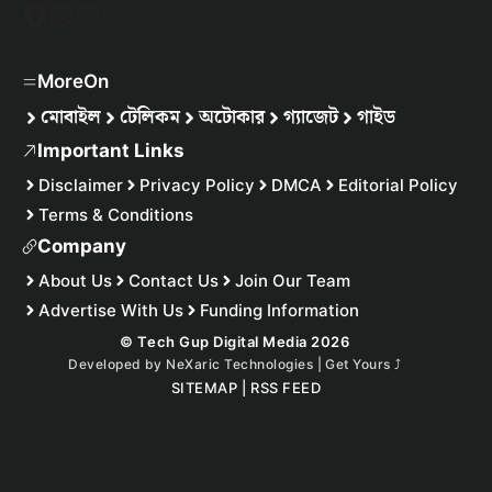
Facebook
WhatsApp
Instagram
X
MoreOn
মোবাইল
টেলিকম
অটোকার
গ্যাজেট
গাইড
Important Links
Disclaimer
Privacy Policy
DMCA
Editorial Policy
Terms & Conditions
Company
About Us
Contact Us
Join Our Team
Advertise With Us
Funding Information
© Tech Gup Digital Media 2026
Developed by
NeXaric Technologies | Get Yours
⤴︎
SITEMAP
|
RSS FEED