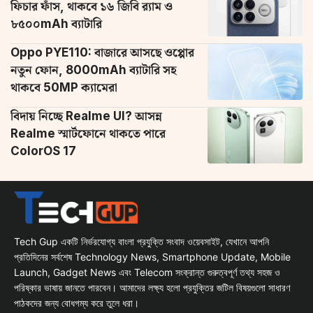
ফিচার ফাঁস, থাকবে ১৬ জিবি র‌্যাম ও
৮৫০০mAh ব্যাটারি
Oppo PYE110: বাজারে আসছে ওপ্পোর
নতুন ফোন, 8000mAh ব্যাটারি সহ
থাকবে 50MP ক্যামেরা
বিদায় নিচ্ছে Realme UI? আসন্ন
Realme স্মার্টফোনে থাকতে পারে
ColorOS 17
Tech Gup একটি নির্ভরযোগ্য বাংলা প্রযুক্তি সংবাদ ওয়েবসাইট, যেখানে আপনি
প্রতিদিনের সর্বশেষ Technology News, Smartphone Update, Mobile
Launch, Gadget News এবং Telecom সংক্রান্ত গুরুত্বপূর্ণ তথ্য সহজ ও
পরিষ্কার ভাষায় জানতে পারবেন। আমাদের লক্ষ্য হলো প্রযুক্তির জটিল বিষয়গুলো সাধারণ
পাঠকদের জন্য বোধগম্য করে তুলে ধরা।