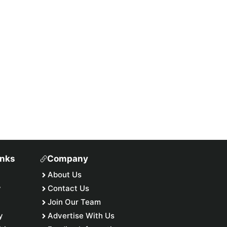
inks
Company
About Us
y
Contact Us
Join Our Team
y
Advertise With Us