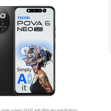
under rupees 10000 with 16gb ram specifications