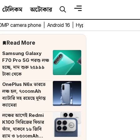
টেলিকম
অটোকার
0MP camera phone
|
Android 16
|
HyperOS 3
|
Bengali Tech 
Read More
Samsung Galaxy
F70 Pro 5G পরশু লঞ্চ
হচ্ছে, দাম শুরু ২৫৯৯৯
টাকা থেকে
OnePlus N6x ভারতে
লঞ্চ হল, ৭০০০mAh
ব্যাটারি সহ রয়েছে দুর্দান্ত
ক্যামেরা
লঞ্চের আগেই Redmi
K100 সিরিজের ফিচার
ফাঁস, থাকবে ১৬ জিবি
র‌্যাম ও ৮৫০০mAh