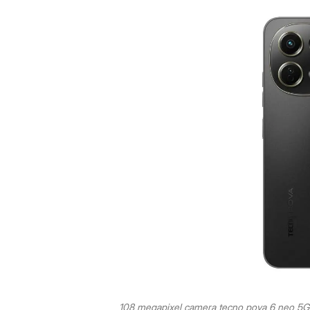
108 megapixel camera tecno pova 6 neo 5G 