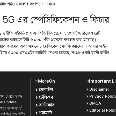
নাইট শ্যাডো কালার অপশনে এসেছে।
5G এর স্পেসিফিকেশন ও ফিচার
ইঞ্চি এইচডি প্লাস এলসিডি ডিসপ্লে, যা ১২০ হার্টজ রিফ্রেশ রেট
়াটেক ডাইমেনসিটি ৬৩০০ ৫জি প্রসেসর ব্যবহার করা হয়েছে।
রিয়ার ক্যামেরা এবং সামনে ৮ মেডিকেল সেলফি ক্যামেরা। আবার সাইড
ভাইসে ৫০০০ এমএএইচ ব্যাটারি দেওয়া হয়েছে, যা ১৮ ওয়াট ফাস্ট চার্জিং
MoreOn
Important L
মোবাইল
Disclaimer
টেলিকম
Privacy Polic
সাইট, যেখানে আপনি
one Update,
DMCA
অটোকার
্ত গুরুত্বপূর্ণ
Editorial Polic
গ্যাজেট
হলো প্রযুক্তির জটিল