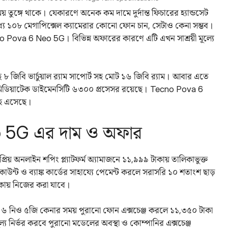
় তুঙ্গে থাকে। যেকারণে অনেক কম দামে দুর্দান্ত ফিচারের হ্যান্ডসেট
্যে ১০৮ মেগাপিক্সেল ক্যামেরার কোনো ফোন চান, সেটাও কেনা সম্ভব।
no Pova 6 Neo 5G। বিভিন্ন অফারের কারণে এটি এখন সাশ্রয়ী মূল্যে
জিবি ভার্চুয়াল র‌্যাম সাপোর্ট সহ মোট ১৬ জিবি র‌্যাম। আবার এতে
ও মিডিয়াটেক ডাইমেনসিটি ৬৩০০ প্রসেসর রয়েছে। Tecno Pova 6
হ এসেছে।
 5G এর দাম ও অফার
 অনলাইন শপিং প্ল্যাটফর্ম অ্যামাজনে ১১,৯৯৯ টাকায় তালিকাভুক্ত
উন্ট ও ব্যাঙ্ক কার্ডের সাহায্যে পেমেন্ট করলে সরাসরি ১০ শতাংশ ছাড়
াকায় নিজের করা যাবে।
 নিও ৫জি কেনার সময় পুরানো ফোন এক্সচেঞ্জ করলে ১১,৩৫০ টাকা
ূল্য নির্ভর করবে পুরানো মডেলের অবস্থা ও কোম্পানির এক্সচেঞ্জ