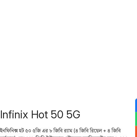
Infinix Hot 50 5G
ইনফিনিক্স হট ৫০ ৫জি এর ৮ জিবি র‌্যাম (৪ জিবি রিয়েল + ৪ জিবি