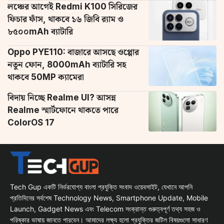
লঞ্চের আগেই Redmi K100 সিরিজের
ফিচার ফাঁস, থাকবে ১৬ জিবি র‌্যাম ও
৮৫০০mAh ব্যাটারি
Oppo PYE110: বাজারে আসছে ওপ্পোর
নতুন ফোন, 8000mAh ব্যাটারি সহ
থাকবে 50MP ক্যামেরা
বিদায় নিচ্ছে Realme UI? আসন্ন
Realme স্মার্টফোনে থাকতে পারে
ColorOS 17
Tech Gup একটি নির্ভরযোগ্য বাংলা প্রযুক্তি সংবাদ ওয়েবসাইট, যেখানে আপনি
প্রতিদিনের সর্বশেষ Technology News, Smartphone Update, Mobile
Launch, Gadget News এবং Telecom সংক্রান্ত গুরুত্বপূর্ণ তথ্য সহজ ও
পরিষ্কার ভাষায় জানতে পারবেন। আমাদের লক্ষ্য হলো প্রযুক্তির জটিল বিষয়গুলো সাধারণ