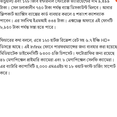
ভার্চুয়াল) এবং ১২৮ জিবি ইন্টারনাল স্টোরেজ ভ্যারিয়েন্টের দাম ৯,৪৯৯
টাকা। সেল চলাকালীন ৭৫০ টাকা পর্যন্ত ব্যাঙ্ক ডিসকাউন্ট মিলবে। আবার
ফ্লিপকার্ট অ্যাক্সিস ব্যাঙ্কের কার্ড ব্যবহার করলে ৫ শতাংশ ক্যাশব্যাক
পাবেন। এর সর্বনিন্ম ইএমআই ৩৩৪ টাকা। এক্সচেঞ্জ অফারে এই ফোনটি
৮,৯৫০ টাকা পর্যন্ত সস্তা হতে পারে।
ফিচারের কথা বললে, এতে ১২০ হার্টজ রিফ্রেশ রেট সহ ৬.৭ ইঞ্চি HD+
ডিসপ্লে আছে। এই Infinix ফোনে পারফরম্যান্সের জন্য ব্যবহার করা হয়েছে
মিডিয়াটেক ডাইমেনসিটি ৬৩০০ ৫জি চিপসেট। ফটোগ্রাফির জন্য রয়েছে
৪৮ মেগাপিক্সেল প্রাইমারি ক্যামেরা এবং ৮ মেগাপিক্সেল সেলফি ক্যামেরা।
এর ব্যাটারি ক্যাপাসিটি ৫,০০০ এমএএইচ যা ১৮ ওয়াট ফাস্ট চার্জিং সাপোর্ট
করে।