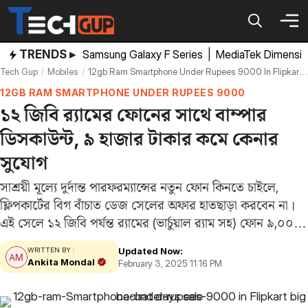
Skip
to
content
TRENDS ▸
Samsung Galaxy F Series
|
MediaTek Dimensi
Tech Gup
Mobiles
12gb Ram Smartphone Under Rupees 9000 In Flipkart Big Bachat Days Sale
12GB RAM SMARTPHONE UNDER RUPEES 9000
১২ জিবি র‌্যামের ফোনের সাথে বাম্পার
ডিসকাউন্ট, ৯ হাজার টাকার কমে কেনার
সুযোগ
সাশ্রয়ী মূল্যে দুর্দান্ত পারফরম্যান্সের নতুন ফোন কিনতে চাইলে,
ফ্লিপকার্টের বিগ বাঁচাত ডেজ সেলের অফার হাতছাড়া করবেন না।
এই সেলে ১২ জিবি পর্যন্ত র‌্যামের (ভার্চুয়াল র‌্যাম সহ) ফোন ৯,০০০
টাকার কমে পাওয়া যাচ্ছে। এদের সাথে ব্যাঙ্ক ডিসকাউন্ট ও
Updated Now:
WRITTEN BY :
ক্যাশব্যাক দেওয়া হচ্ছে।…
Ankita Mondal
February 3, 2025 11:16 PM