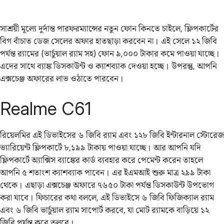
সাশ্রয়ী মূল্যে দুর্দান্ত পারফরম্যান্সের নতুন ফোন কিনতে চাইলে, ফ্লিপকার্টের
বিগ বাঁচাত ডেজ সেলের অফার হাতছাড়া করবেন না। এই সেলে ১২ জিবি
পর্যন্ত র‌্যামের (ভার্চুয়াল র‌্যাম সহ) ফোন ৯,০০০ টাকার কমে পাওয়া যাচ্ছে।
এদের সাথে ব্যাঙ্ক ডিসকাউন্ট ও ক্যাশব্যাক দেওয়া হচ্ছে। উপরন্তু, আপনি
এক্সচেঞ্জ অফারের লাভ ওঠাতে পারবেন।
Realme C61
রিয়েলমির এই ডিভাইসের ৬ জিবি র‌্যাম এবং ১২৮ জিবি ইন্টারনাল স্টোরেজ
ভ্যারিয়েন্ট ফ্লিপকার্টে ৮,১৯৯ টাকায় পাওয়া যাচ্ছে। আর আপনি যদি
ফ্লিপকার্টে অ্যাক্সিস ব্যাঙ্কের কার্ড ব্যবহার করে পেমেন্ট করেন তাহলে
আপনি ৫ শতাংশ ক্যাশব্যাক পাবেন। এর ইএমআই শুরু মাত্র ২৯৯ টাকা
থেকে। এছাড়া এক্সচেঞ্জ অফারে ৭৬৫০ টাকা পর্যন্ত ডিসকাউন্ট উপভোগ
করা যাবে। ফিচারের কথা বললে, এই ডিভাইসে ৬ জিবি ফিজিক্যাল র‌্যাম
এবং ৬ জিবি ভার্চুয়াল র‌্যাম সাপোর্ট করবে, যা মোট র‌্যামকে বাড়িয়ে ১২
জিবি পর্যন্ত করে তুলবে।