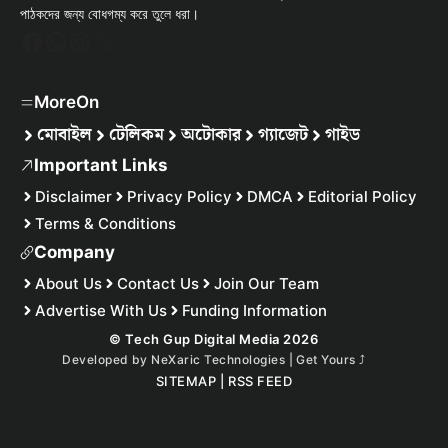
পাঠকদের জন্য বোধগম্য করে তুলে ধরা।
Facebook
WhatsApp
Instagram
X
MoreOn
মোবাইল
টেলিকম
অটোকার
গ্যাজেট
গাইড
Important Links
Disclaimer
Privacy Policy
DMCA
Editorial Policy
Terms & Conditions
Company
About Us
Contact Us
Join Our Team
Advertise With Us
Funding Information
© Tech Gup Digital Media 2026
Developed by
NeXaric Technologies | Get Yours
⤴︎
SITEMAP
|
RSS FEED