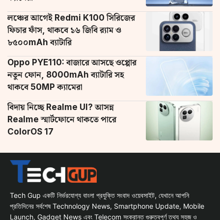
লঞ্চের আগেই Redmi K100 সিরিজের
ফিচার ফাঁস, থাকবে ১৬ জিবি র‌্যাম ও
৮৫০০mAh ব্যাটারি
Oppo PYE110: বাজারে আসছে ওপ্পোর
নতুন ফোন, 8000mAh ব্যাটারি সহ
থাকবে 50MP ক্যামেরা
বিদায় নিচ্ছে Realme UI? আসন্ন
Realme স্মার্টফোনে থাকতে পারে
ColorOS 17
Tech Gup একটি নির্ভরযোগ্য বাংলা প্রযুক্তি সংবাদ ওয়েবসাইট, যেখানে আপনি
প্রতিদিনের সর্বশেষ Technology News, Smartphone Update, Mobile
Launch, Gadget News এবং Telecom সংক্রান্ত গুরুত্বপূর্ণ তথ্য সহজ ও