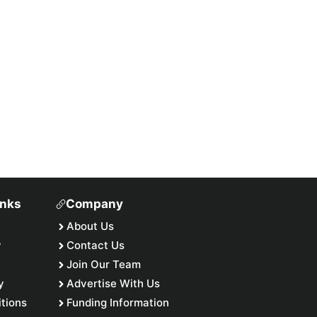
inks
Company
About Us
y
Contact Us
Join Our Team
y
Advertise With Us
tions
Funding Information