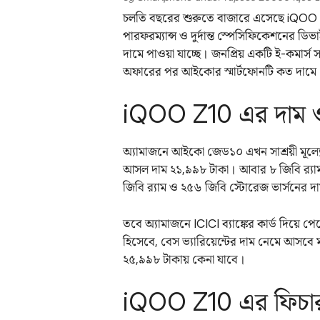
চলতি বছরের শুরুতে বাজারে এসেছে iQOO Z
পারফরম্যান্স ও দুর্দান্ত স্পেসিফিকেশনের
দামে পাওয়া যাচ্ছে। জনপ্রিয় একটি ই-কম
অফারের পর আইকোর স্মার্টফোনটি কত দামে 
iQOO Z10 এর দাম 
অ্যামাজনে আইকো জেড১০ এখন সাশ্রয়ী মূল্যে ব
আসল দাম ২১,৯৯৮ টাকা। আবার ৮ জিবি র‍্যাম
জিবি র‍্যাম ও ২৫৬ জিবি স্টোরেজ ভার্সনের 
তবে অ্যামাজনে ICICI ব্যাঙ্কের কার্ড দিয়ে প
হিসেবে, বেস ভ্যারিয়েন্টের দাম নেমে আসবে মা
২৫,৯৯৮ টাকায় কেনা যাবে।
iQOO Z10 এর ফিচার