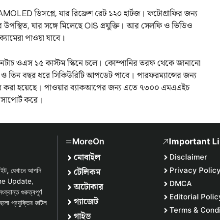
LED ডিসপ্লে, যার রিফ্রেশ রেট ১২০ হার্টজ। ফটোগ্রাফির জন্য
পস্থিত, যার সঙ্গে মিলেছে OIS প্রযুক্তি। আর সেলফি ও ভিডিও
্যামেরা পাওয়া যাবে।
 ফানটাচ ওএস ১৫ কাস্টম স্কিনে চলে। কোম্পানির তরফ থেকে জানানো
েট ও তিন বছর ধরে সিকিউরিটি আপডেট পাবে। পারফরম্যান্সের জন্য
বহার করা হয়েছে। পাওয়ার ব্যাকআপের জন্য এতে ৭৩০০ এমএএইচ
্জ সাপোর্ট করে।
MoreOn
Important L
মোবাইল
Disclaimer
টেলিকম
Privacy Polic
সাইট, যেখানে আপনি
one Update,
DMCA
অটোকার
্ত গুরুত্বপূর্ণ
Editorial Polic
গ্যাজেট
হলো প্রযুক্তির জটিল
Terms & Condi
গাইড