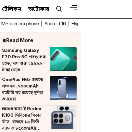
টেলিকম
অটোকার
0MP camera phone
|
Android 16
|
HyperOS 3
|
Bengali Tech 
Read More
Samsung Galaxy
F70 Pro 5G পরশু লঞ্চ
হচ্ছে, দাম শুরু ২৫৯৯৯
টাকা থেকে
OnePlus N6x ভারতে
লঞ্চ হল, ৭০০০mAh
ব্যাটারি সহ রয়েছে দুর্দান্ত
ক্যামেরা
লঞ্চের আগেই Redmi
K100 সিরিজের ফিচার
ফাঁস, থাকবে ১৬ জিবি
র‌্যাম ও ৮৫০০mAh