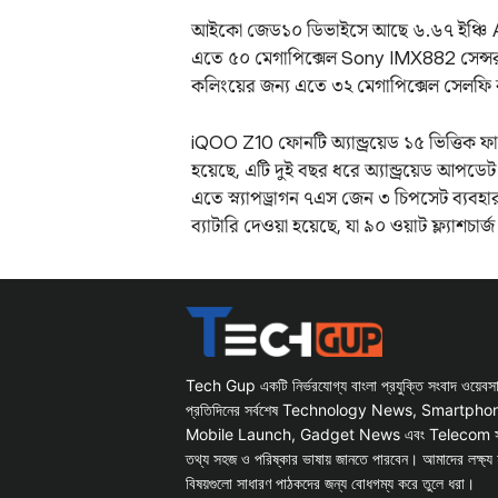
আইকো জেড১০ ডিভাইসে আছে ৬.৬৭ ইঞ্চি AMO
এতে ৫০ মেগাপিক্সেল Sony IMX882 সেন্সর উ
কলিংয়ের জন্য এতে ৩২ মেগাপিক্সেল সেলফি ক
iQOO Z10 ফোনটি অ্যান্ড্রয়েড ১৫ ভিত্তিক
হয়েছে, এটি দুই বছর ধরে অ্যান্ড্রয়েড আপড
এতে স্ন্যাপড্রাগন ৭এস জেন ৩ চিপসেট ব্য
ব্যাটারি দেওয়া হয়েছে, যা ৯০ ওয়াট ফ্ল্যাশচার
Tech Gup একটি নির্ভরযোগ্য বাংলা প্রযুক্তি সংবাদ ওয়েব
প্রতিদিনের সর্বশেষ Technology News, Smartph
Mobile Launch, Gadget News এবং Telecom সংক্রান
তথ্য সহজ ও পরিষ্কার ভাষায় জানতে পারবেন। আমাদের লক্ষ্য 
বিষয়গুলো সাধারণ পাঠকদের জন্য বোধগম্য করে তুলে ধরা।