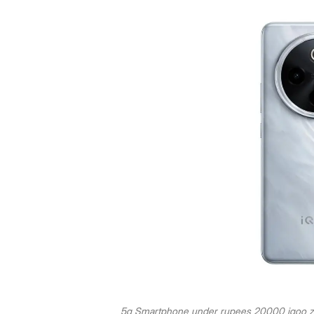
5g Smartphone under rupees 20000 iqoo z1