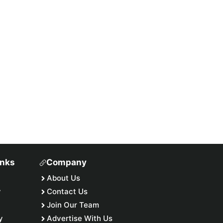
inks
Company
About Us
y
Contact Us
Join Our Team
y
Advertise With Us