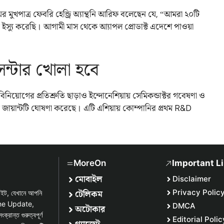
়ের মুখপাত্র ফেবরি হেন্ড্রি অ্যান্থনি আরিফ বলেছেন যে, “আমরা ২০টি
ন ইস্যু করেছি। আগামী মাস থেকে আ্যাপল প্রোডাক্ট এদেশে পাওয়া
েন্টার খোলা হবে
য়োগের প্রতিশ্রুতি ছাড়াও ইন্দোনেশিয়ায় সেমিকন্ডাক্টর গবেষণা ও
 জায়ান্টটি ঘোষণা করেছে। এটি এশিয়ায় কোম্পানির প্রথম R&D
MoreOn
Important L
মোবাইল
Disclaimer
টেলিকম
Privacy Polic
সাইট, যেখানে আপনি
one Update,
DMCA
অটোকার
্ত গুরুত্বপূর্ণ
Editorial Polic