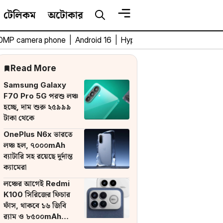
টেলিকম
অটোকার
0MP camera phone
|
Android 16
|
HyperOS 3
|
Bengali Tech 
Read More
Samsung Galaxy
F70 Pro 5G পরশু লঞ্চ
হচ্ছে, দাম শুরু ২৫৯৯৯
টাকা থেকে
OnePlus N6x ভারতে
লঞ্চ হল, ৭০০০mAh
ব্যাটারি সহ রয়েছে দুর্দান্ত
ক্যামেরা
লঞ্চের আগেই Redmi
K100 সিরিজের ফিচার
ফাঁস, থাকবে ১৬ জিবি
র‌্যাম ও ৮৫০০mAh