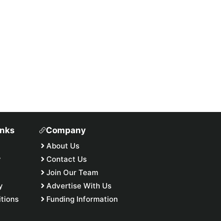
inks
Company
About Us
y
Contact Us
Join Our Team
y
Advertise With Us
tions
Funding Information