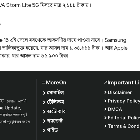
A Storm Lite 5G মিলছে মাত্র ৭,১৯৯ টাকায়।
e
15 এই সেলে সবথেকে আকর্ষণীয় দামে পাওয়া যাবে। Samsung
় তালিকাভুক্ত হয়েছে, যার আসল দাম ১,৩৪,৯৯৯ টাকা। আর Apple
৯ টাকায়, যার আসল দাম ৬৯,৯০০ টাকা।
MoreOn
Important L
মোবাইল
Disclaimer
টেলিকম
Privacy Polic
সাইট, যেখানে আপনি
one Update,
DMCA
অটোকার
্ত গুরুত্বপূর্ণ
Editorial Polic
গ্যাজেট
হলো প্রযুক্তির জটিল
Terms & Condi
গাইড