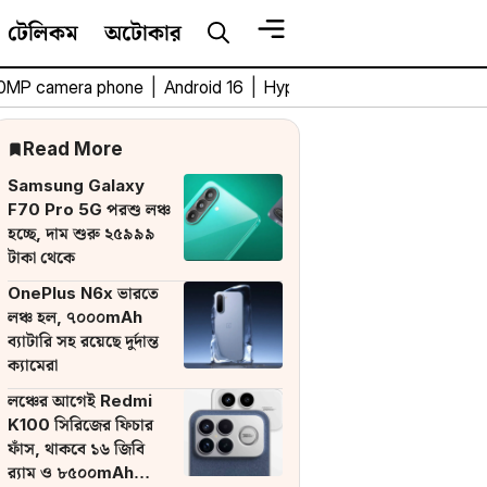
টেলিকম
অটোকার
0MP camera phone
|
Android 16
|
HyperOS 3
|
Bengali Tech 
Read More
Samsung Galaxy
F70 Pro 5G পরশু লঞ্চ
হচ্ছে, দাম শুরু ২৫৯৯৯
টাকা থেকে
OnePlus N6x ভারতে
লঞ্চ হল, ৭০০০mAh
ব্যাটারি সহ রয়েছে দুর্দান্ত
ক্যামেরা
লঞ্চের আগেই Redmi
K100 সিরিজের ফিচার
ফাঁস, থাকবে ১৬ জিবি
র‌্যাম ও ৮৫০০mAh