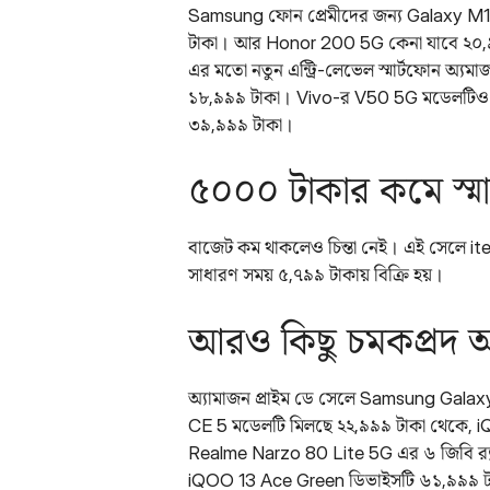
Samsung ফোন প্রেমীদের জন্য Galaxy M16
টাকা। আর Honor 200 5G কেনা যাবে ২০,৯৯
এর মতো নতুন এন্ট্রি-লেভেল স্মার্টফোন অ্যমা
১৮,৯৯৯ টাকা। Vivo-র V50 5G মডেলটিও 
৩৯,৯৯৯ টাকা।
৫০০০ টাকার কমে স্মা
বাজেট কম থাকলেও চিন্তা নেই। এই সেলে ite
সাধারণ সময় ৫,৭৯৯ টাকায় বিক্রি হয়।
আরও কিছু চমকপ্রদ 
অ্যামাজন প্রাইম ডে সেলে Samsung Galax
CE 5 মডেলটি মিলছে ২২,৯৯৯ টাকা থেকে, iQ
Realme Narzo 80 Lite 5G এর ৬ জিবি র‌্যাম 
iQOO 13 Ace Green ডিভাইসটি ৬১,৯৯৯ টাকা