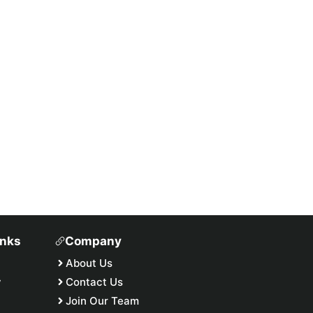
inks
Company
About Us
y
Contact Us
Join Our Team