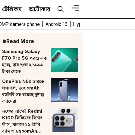
টেলিকম
অটোকার
0MP camera phone
|
Android 16
|
HyperOS 3
|
Bengali Tech 
Read More
Samsung Galaxy
F70 Pro 5G পরশু লঞ্চ
হচ্ছে, দাম শুরু ২৫৯৯৯
টাকা থেকে
OnePlus N6x ভারতে
লঞ্চ হল, ৭০০০mAh
ব্যাটারি সহ রয়েছে দুর্দান্ত
ক্যামেরা
লঞ্চের আগেই Redmi
K100 সিরিজের ফিচার
ফাঁস, থাকবে ১৬ জিবি
র‌্যাম ও ৮৫০০mAh