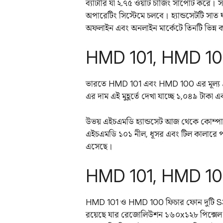
ব্যাটারি যা ২.৭৫ ওয়াট চার্জিং সাপোর্ট ক
অপারেটিং সিস্টেমে চলবে। হ্যান্ডসেটটি সাত
অফলাইন এবং অনলাইন মার্কেটে তিনটি ভিন্ন
HMD 101, HMD 100 
ভারতে HMD 101 এবং HMD 100 এর মূল্য ৯৪
এর দাম এই মুহূর্তে দেখা যাচ্ছে ১,০৪৯ টাক
উভয় এইচএমডি হ্যান্ডসেট আজ থেকে কোম্পানি
এইচএমডি ১০১ নীল, ধূসর এবং টিল কালারে প
এসেছে।
HMD 101, HMD 100
HMD 101 ও HMD 100 ফিচার ফোন দুটি S30+ 
রয়েছে যার রেজোলিউশন ১৬০x১২৮ পিক্সেল 