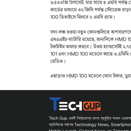
৬৫৩৩জি চিপসেট, যার সাথে ৪ এমবি পর্যন্
কার্ডের মাধ্যমে ৩২ জিবি পর্যন্ত স্টোরেজ 
100 ডিভাইসে মিলবে ৮ এমবি র‌্যাম।
সদ্য লঞ্চ হওয়া নতুন ফোনগুলিতে অপসারণয
এমএএইচ ব্যাটারি রয়েছে, অন্যদিকে HMD 100 
টকটাইম অফার করবে। উভয় হ্যান্ডসেটই ২.৭৫
101 এবং HMD 100 মডেলে আছে ৩.৫মিমি হে
রেডিও।
এছাড়াও HMD 100 মডেলে ফোন টকার, ডুয়াল 
Tech Gup একটি নির্ভরযোগ্য বাংলা প্রযুক্তি সংবাদ ওয়েব
প্রতিদিনের সর্বশেষ Technology News, Smartph
Mobile Launch, Gadget News এবং Telecom সংক্রান