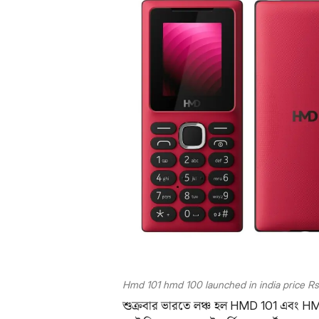
Hmd 101 hmd 100 launched in india price R
শুক্রবার ভারতে লঞ্চ হল HMD 101 এবং