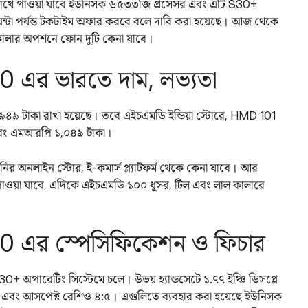
রে। সাথে পাওয়া যাবে ইউনিসক ৬৫৩৩জি প্রসেসর এবং এটি S30+​
 ঘন্টা পর্যন্ত টকটাইম অফার করবে বলে দাবি করা হয়েছে। আজ থেকে
 কালার অপশনে ফোন দুটি কেনা যাবে।
এর ভারতে দাম, লভ্যতা
৯ টাকা রাখা হয়েছে। তবে এইচএমডি ইন্ডিয়া স্টোরে, HMD 101
া এবং এমআরপি ১,০৪৯ টাকা।
র অনলাইন স্টোর, ই-কমার্স প্ল্যাটফর্ম থেকে কেনা যাবে। আর
াওয়া যাবে, এদিকে এইচএমডি ১০০ ধূসর, টিল এবং লাল কালারে
 এর স্পেসিফিকেশন ও ফিচার
অপারেটিং সিস্টেমে চলে। উভয় হ্যান্ডসেটে ১.৭৭ ইঞ্চি ডিসপ্লে
এবং আসপেক্ট রেশিও ৪:৫। এগুলিতে ব্যবহার করা হয়েছে ইউনিসক