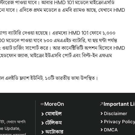
ত স্টোরেজ পাওয়া যাবে। আবার HMD 101 মডেলে মাইক্রোএসডি
বাড়ানো যাবে। এদিকে প্রথম মডেলে ৪ এমবি র‌্যামও আছে, যেখানে HMD
োগ্য ব্যাটারি দেওয়া হয়েছে। এরমধ্যে HMD 101 ফোনে ১,০০০
মডেলে পাওয়া যাবে ৮০০ এমএএইচ ব্যাটারি, যা ছয় ঘন্টা পর্যন্ত
 ওয়াট চার্জিং সাপোর্ট করে। আর কানেক্টিভিটি অপশন হিসেবে HMD
ডফোন জ্যাক, মাইক্রো ইউএসবি পোর্ট এবং বিল্ট-ইন এফএম
এলইডি ফ্ল্যাশ ইউনিট, ১০টি ভারতীয় ভাষা উপস্থিত।
MoreOn
Important L
মোবাইল
Disclaimer
টেলিকম
Privacy Polic
সাইট, যেখানে আপনি
one Update,
DMCA
অটোকার
্ত গুরুত্বপূর্ণ