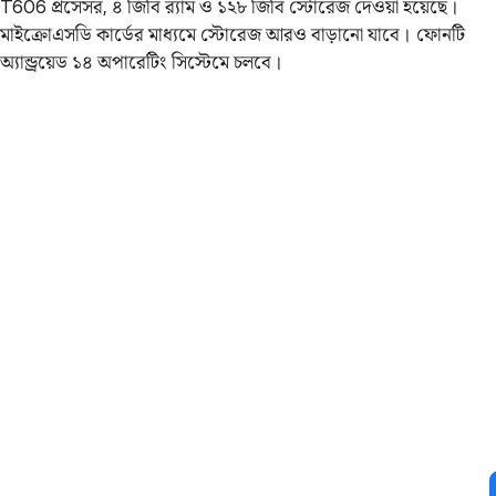
T606 প্রসেসর, ৪ জিবি র‍্যাম ও ১২৮ জিবি স্টোরেজ দেওয়া হয়েছে।
মাইক্রোএসডি কার্ডের মাধ্যমে স্টোরেজ আরও বাড়ানো যাবে। ফোনটি
অ্যান্ড্রয়েড ১৪ অপারেটিং সিস্টেমে চলবে।