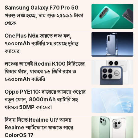
Samsung Galaxy F70 Pro 5G
পরশু লঞ্চ হচ্ছে, দাম শুরু ২৫৯৯৯ টাকা
থেকে
OnePlus N6x ভারতে লঞ্চ হল,
৭০০০mAh ব্যাটারি সহ রয়েছে দুর্দান্ত
ক্যামেরা
লঞ্চের আগেই Redmi K100 সিরিজের
ফিচার ফাঁস, থাকবে ১৬ জিবি র‌্যাম ও
৮৫০০mAh ব্যাটারি
Oppo PYE110: বাজারে আসছে ওপ্পোর
নতুন ফোন, 8000mAh ব্যাটারি সহ
থাকবে 50MP ক্যামেরা
বিদায় নিচ্ছে Realme UI? আসন্ন
Realme স্মার্টফোনে থাকতে পারে
ColorOS 17