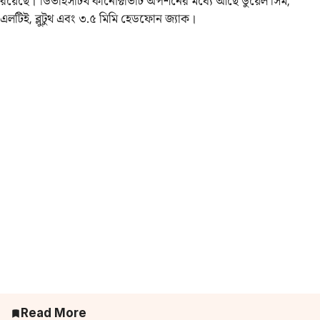
রয়েছে। ডিভাইসটিথ কানেক্টিভিটি অপশনের মধ্যে আছে ডুয়েল সিম,
এলটিই, ব্লুটুথ এবং ৩.৫ মিমি হেডফোন জ্যাক।
Read More