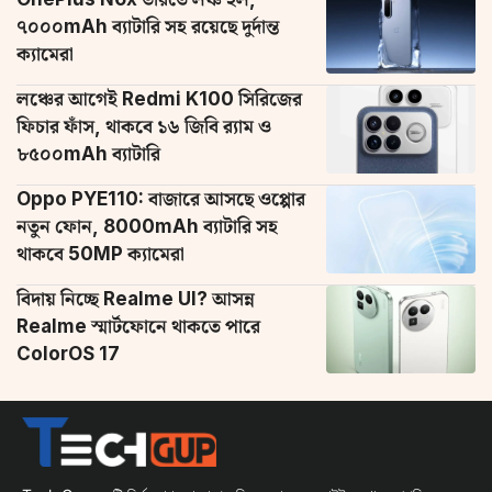
৭০০০mAh ব্যাটারি সহ রয়েছে দুর্দান্ত
ক্যামেরা
লঞ্চের আগেই Redmi K100 সিরিজের
ফিচার ফাঁস, থাকবে ১৬ জিবি র‌্যাম ও
৮৫০০mAh ব্যাটারি
Oppo PYE110: বাজারে আসছে ওপ্পোর
নতুন ফোন, 8000mAh ব্যাটারি সহ
থাকবে 50MP ক্যামেরা
বিদায় নিচ্ছে Realme UI? আসন্ন
Realme স্মার্টফোনে থাকতে পারে
ColorOS 17