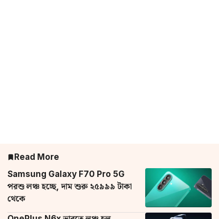
Read More
Samsung Galaxy F70 Pro 5G
পরশু লঞ্চ হচ্ছে, দাম শুরু ২৫৯৯৯ টাকা
থেকে
OnePlus N6x ভারতে লঞ্চ হল,