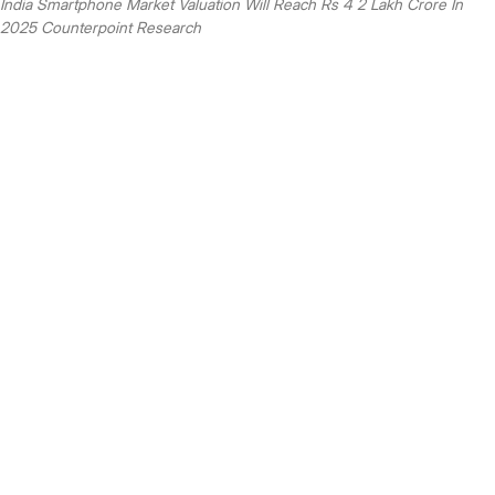
India Smartphone Market Valuation Will Reach Rs 4 2 Lakh Crore In
2025 Counterpoint Research