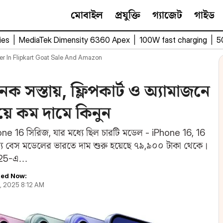
মোবাইল
প্রযুক্তি
গ্যাজেট
গাইড
ies
|
MediaTek Dimensity 6360 Apex
|
100W fast charging
|
5
er In Flipkart Goat Sale And Amazon
সস্তায়, ফ্লিপকার্ট ও অ্যামাজনে
়ে কম দামে কিনুন
ne 16 সিরিজ, যার মধ্যে ছিল চারটি মডেল - iPhone 16, 16
ে বেস মডেলের ভারতে দাম শুরু হয়েছে ৭৯,৯০০ টাকা থেকে।
2025-এ…
ed Now:
6, 2025 8:12 AM