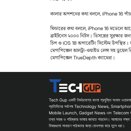
কালার অপশনের কথা বললে, iPhone 16 পাঁচটি শে
ফিচারের কথা বললে, iPhone 16 মডেলে আছে ৬.
ব্রাইটনেস ২০০০ নিটস। ডিসপ্লের সুরক্ষার জন্
চিপ ও iOS 18 অপারেটিং সিস্টেম উপস্থিত। ফট
মেগাপিক্সেল আলট্রা-ওয়াইড লেন্স সহ ডুয়েল
মেগাপিক্সেল TrueDepth ক্যামেরা।
Tech Gup একটি নির্ভরযোগ্য বাংলা প্রযুক্তি সংবাদ ওয়েব
প্রতিদিনের সর্বশেষ Technology News, Smartph
Mobile Launch, Gadget News এবং Telecom সংক্রান
তথ্য সহজ ও পরিষ্কার ভাষায় জানতে পারবেন। আমাদের লক্ষ্য 
বিষয়গুলো সাধারণ পাঠকদের জন্য বোধগম্য করে তুলে ধরা।