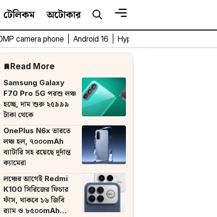
টেলিকম
অটোকার
0MP camera phone
|
Android 16
|
HyperOS 3
|
Bengali Tech 
Read More
Samsung Galaxy
F70 Pro 5G পরশু লঞ্চ
হচ্ছে, দাম শুরু ২৫৯৯৯
টাকা থেকে
OnePlus N6x ভারতে
লঞ্চ হল, ৭০০০mAh
ব্যাটারি সহ রয়েছে দুর্দান্ত
ক্যামেরা
লঞ্চের আগেই Redmi
K100 সিরিজের ফিচার
ফাঁস, থাকবে ১৬ জিবি
র‌্যাম ও ৮৫০০mAh