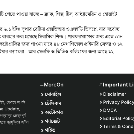
ডে পাওয়া যাচ্ছে – ব্ল্যাক, পিঙ্ক, টিল, আল্ট্রামেরিন ও হোয়াইট।
১ ইঞ্চি সুপার রেটিনা এক্সডিআর ওএলইডি ডিসপ্লে, যার সর্বোচ্চ
য ব্যবহার করা হয়েছে সিরামিক শিল্ড। পারফরম্যান্সের জন্য এতে A18
োগ্রাফির জন্য পাওয়া যাবে ৪৮ মেগাপিক্সেল প্রাইমারি সেন্সর ও ১২
 রিয়ার ক্যামেরা। আর সেলফি ও ভিডিও কলিংয়ের জন্য আছে ১২
MoreOn
Important L
মোবাইল
Disclaimer
টেলিকম
Privacy Polic
সাইট, যেখানে আপনি
one Update,
DMCA
অটোকার
্ত গুরুত্বপূর্ণ
Editorial Polic
গ্যাজেট
হলো প্রযুক্তির জটিল
Terms & Condi
গাইড