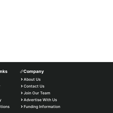
inks
Company
About Us
y
Contact Us
Join Our Team
y
Advertise With Us
tions
Funding Information