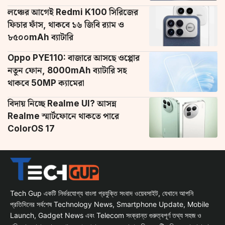
লঞ্চের আগেই Redmi K100 সিরিজের
ফিচার ফাঁস, থাকবে ১৬ জিবি র‌্যাম ও
৮৫০০mAh ব্যাটারি
Oppo PYE110: বাজারে আসছে ওপ্পোর
নতুন ফোন, 8000mAh ব্যাটারি সহ
থাকবে 50MP ক্যামেরা
বিদায় নিচ্ছে Realme UI? আসন্ন
Realme স্মার্টফোনে থাকতে পারে
ColorOS 17
Tech Gup একটি নির্ভরযোগ্য বাংলা প্রযুক্তি সংবাদ ওয়েবসাইট, যেখানে আপনি
প্রতিদিনের সর্বশেষ Technology News, Smartphone Update, Mobile
Launch, Gadget News এবং Telecom সংক্রান্ত গুরুত্বপূর্ণ তথ্য সহজ ও