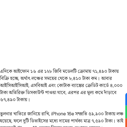
এদিকে আইফোন ১৬‌ এর ১২৮ জিবি মডেলটি ক্রোমায় ৭১,৪৯০ টাকায়
বিক্রি হচ্ছে, অর্থাৎ লঞ্চের সময়ের থেকে ৮,৪১০ টাকা কম। আবার
আইসিআইসিআই, এসবিআই এবং কোটাক ব্যাঙ্কের ক্রেডিট কার্ডে ৪,০০০
টাকা অতিরিক্ত ডিসকাউন্ট পাওয়া যাবে, এরপর এর মূল্য কমে দাঁড়াবে
৬৭,৪৯০ টাকায়।
তুলনার খাতিরে জানিয়ে রাখি, iPhone 16e সম্প্রতি ৫৯,৯০০ টাকায় লঞ্চ
হয়েছে, ফলে দুটি ডিভাইসের মধ্যে দামের পার্থক্য মাত্র ৭,৫৯০ টাকা। তাই