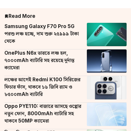
Read More
Samsung Galaxy F70 Pro 5G
পরশু লঞ্চ হচ্ছে, দাম শুরু ২৫৯৯৯ টাকা
থেকে
OnePlus N6x ভারতে লঞ্চ হল,
৭০০০mAh ব্যাটারি সহ রয়েছে দুর্দান্ত
ক্যামেরা
লঞ্চের আগেই Redmi K100 সিরিজের
ফিচার ফাঁস, থাকবে ১৬ জিবি র‌্যাম ও
৮৫০০mAh ব্যাটারি
Oppo PYE110: বাজারে আসছে ওপ্পোর
নতুন ফোন, 8000mAh ব্যাটারি সহ
থাকবে 50MP ক্যামেরা