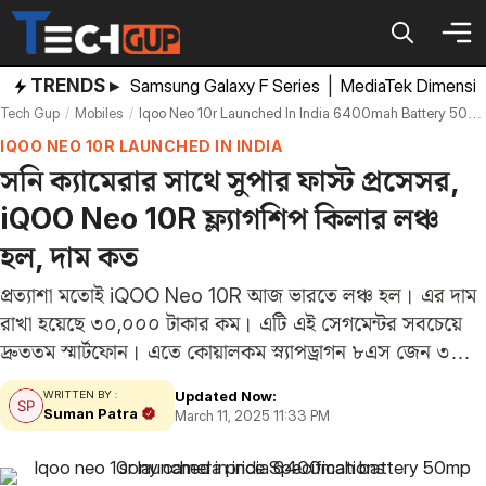
Skip
to
content
TRENDS ▸
Samsung Galaxy F Series
|
MediaTek Dimensi
Tech Gup
Mobiles
Iqoo Neo 10r Launched In India 6400mah Battery 50mp Sony Camera Price Specifications
IQOO NEO 10R LAUNCHED IN INDIA
সনি ক্যামেরার সাথে সুপার ফাস্ট প্রসেসর,
iQOO Neo 10R ফ্ল্যাগশিপ কিলার লঞ্চ
হল, দাম কত
প্রত্যাশা মতোই iQOO Neo 10R আজ ভারতে লঞ্চ হল। এর দাম
রাখা হয়েছে ৩০,০০০ টাকার কম। এটি এই সেগমেন্টর সবচেয়ে
দ্রুততম স্মার্টফোন। এতে কোয়ালকম স্ন্যাপড্রাগন ৮এস জেন ৩
প্রসেসর ব্যবহার করা হয়েছে। এই প্রসেসরের মাধ্যমে ৯০
Updated Now:
WRITTEN BY :
এফপিএসে গেমিং অভিজ্ঞতা পাওয়া…
Suman Patra
March 11, 2025 11:33 PM