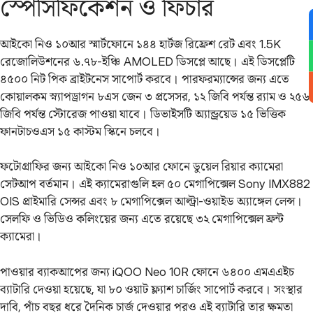
স্পেসিফিকেশন ও ফিচার
আইকো নিও ১০আর স্মার্টফোনে ১৪৪ হার্টজ রিফ্রেশ রেট এবং 1.5K
রেজোলিউশনের ৬.৭৮-ইঞ্চি AMOLED ডিসপ্লে আছে। এই ডিসপ্লেটি
৪৫০০ নিট পিক ব্রাইটনেস সাপোর্ট করবে। পারফরম্যান্সের জন্য এতে
কোয়ালকম স্ন্যাপড্রাগন ৮এস জেন ৩ প্রসেসর, ১২ জিবি পর্যন্ত র‌্যাম ও ২৫৬
জিবি পর্যন্ত স্টোরেজ পাওয়া যাবে। ডিভাইসটি অ্যান্ড্রয়েড ১৫ ভিত্তিক
ফানটাচওএস ১৫ কাস্টম স্কিনে চলবে।
ফটোগ্রাফির জন্য আইকো নিও ১০আর ফোনে ডুয়েল রিয়ার ক্যামেরা
সেটআপ বর্তমান। এই ক্যামেরাগুলি হল ৫০ মেগাপিক্সেল Sony IMX882
OIS প্রাইমারি সেন্সর এবং ৮ মেগাপিক্সেল আল্ট্রা-ওয়াইড অ্যাঙ্গেল লেন্স।
সেলফি ও ভিডিও কলিংয়ের জন্য এতে রয়েছে ৩২ মেগাপিক্সেল ফ্রন্ট
ক্যামেরা।
পাওয়ার ব্যাকআপের জন্য iQOO Neo 10R ফোনে ৬৪০০ এমএএইচ
ব্যাটারি দেওয়া হয়েছে, যা ৮০ ওয়াট ফ্ল্যাশ চার্জিং সাপোর্ট করবে। সংস্থার
দাবি, পাঁচ বছর ধরে দৈনিক চার্জ দেওয়ার পরও এই ব্যাটারি তার ক্ষমতা