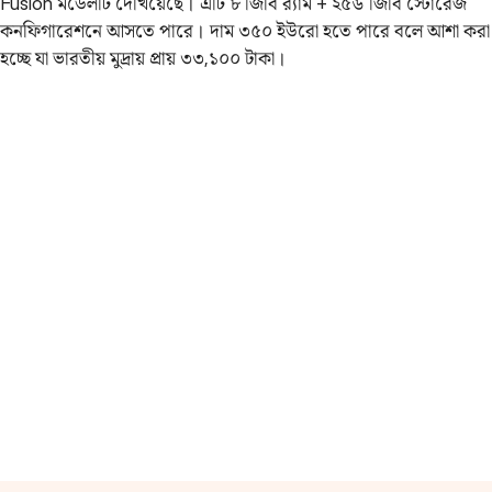
Fusion মডেলটি দেখিয়েছে। এটি ৮ জিবি র‍্যাম + ২৫৬ জিবি স্টোরেজ
কনফিগারেশনে আসতে পারে। দাম ৩৫০ ইউরো হতে পারে বলে আশা করা
হচ্ছে যা ভারতীয় মুদ্রায় প্রায় ৩৩,১০০ টাকা।