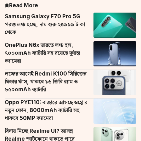
Read More
Samsung Galaxy F70 Pro 5G
পরশু লঞ্চ হচ্ছে, দাম শুরু ২৫৯৯৯ টাকা
থেকে
OnePlus N6x ভারতে লঞ্চ হল,
৭০০০mAh ব্যাটারি সহ রয়েছে দুর্দান্ত
ক্যামেরা
লঞ্চের আগেই Redmi K100 সিরিজের
ফিচার ফাঁস, থাকবে ১৬ জিবি র‌্যাম ও
৮৫০০mAh ব্যাটারি
Oppo PYE110: বাজারে আসছে ওপ্পোর
নতুন ফোন, 8000mAh ব্যাটারি সহ
থাকবে 50MP ক্যামেরা
বিদায় নিচ্ছে Realme UI? আসন্ন
Realme স্মার্টফোনে থাকতে পারে