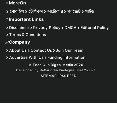
MoreOn
মোবাইল
টেলিকম
অটোকার
গ্যাজেট
গাইড
Important Links
Disclaimer
Privacy Policy
DMCA
Editorial Policy
Terms & Conditions
Company
About Us
Contact Us
Join Our Team
Advertise With Us
Funding Information
© Tech Gup Digital Media 2026
Developed by
NeXaric Technologies | Get Yours
⤴︎
SITEMAP
|
RSS FEED