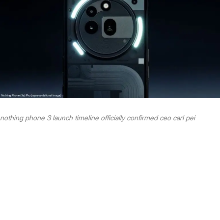
nothing phone 3 launch timeline officially confirmed ceo carl pei