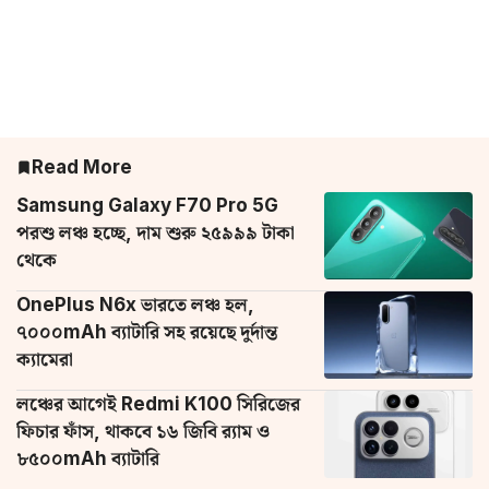
Read More
Samsung Galaxy F70 Pro 5G
পরশু লঞ্চ হচ্ছে, দাম শুরু ২৫৯৯৯ টাকা
থেকে
OnePlus N6x ভারতে লঞ্চ হল,
৭০০০mAh ব্যাটারি সহ রয়েছে দুর্দান্ত
ক্যামেরা
লঞ্চের আগেই Redmi K100 সিরিজের
ফিচার ফাঁস, থাকবে ১৬ জিবি র‌্যাম ও
৮৫০০mAh ব্যাটারি