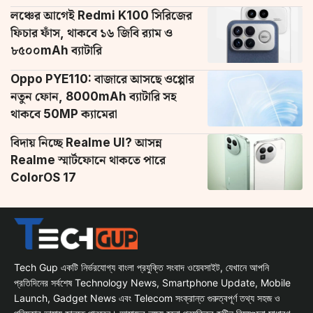
লঞ্চের আগেই Redmi K100 সিরিজের
ফিচার ফাঁস, থাকবে ১৬ জিবি র‌্যাম ও
৮৫০০mAh ব্যাটারি
Oppo PYE110: বাজারে আসছে ওপ্পোর
নতুন ফোন, 8000mAh ব্যাটারি সহ
থাকবে 50MP ক্যামেরা
বিদায় নিচ্ছে Realme UI? আসন্ন
Realme স্মার্টফোনে থাকতে পারে
ColorOS 17
Tech Gup একটি নির্ভরযোগ্য বাংলা প্রযুক্তি সংবাদ ওয়েবসাইট, যেখানে আপনি
প্রতিদিনের সর্বশেষ Technology News, Smartphone Update, Mobile
Launch, Gadget News এবং Telecom সংক্রান্ত গুরুত্বপূর্ণ তথ্য সহজ ও