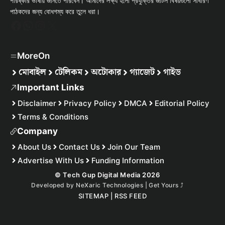
পরিষ্কার ভাষায় জানতে পারবেন। আমাদের লক্ষ্য হলো প্রযুক্তির জটিল বিষয়গুলো সাধারণ
পাঠকদের জন্য বোধগম্য করে তুলে ধরা।
Facebook
WhatsApp
Instagram
X
MoreOn
মোবাইল
টেলিকম
অটোকার
গ্যাজেট
গাইড
Important Links
Disclaimer
Privacy Policy
DMCA
Editorial Policy
Terms & Conditions
Company
About Us
Contact Us
Join Our Team
Advertise With Us
Funding Information
© Tech Gup Digital Media 2026
Developed by
NeXaric Technologies | Get Yours
⤴︎
SITEMAP
|
RSS FEED