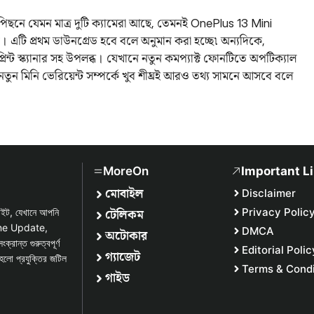
ে যেমন মাত্র দুটি ক্যামেরা আছে, তেমনই OnePlus 13 Mini
এটি প্রথম ডাউনগ্রেড হবে বলে অনুমান করা হচ্ছে৷ অন্যদিকে,
রিন্ট স্ক্যানার সহ উপলব্ধ। যেখানে নতুন কমপ্যাক্ট ফোনটিতে অপটিক্যাল
ে। নতুন মিনি ভেরিয়েন্ট সম্পর্কে খুব শীঘ্রই আরও তথ্য সামনে আসবে বলে
MoreOn
Important L
মোবাইল
Disclaimer
টেলিকম
Privacy Polic
সাইট, যেখানে আপনি
one Update,
DMCA
অটোকার
্ত গুরুত্বপূর্ণ
Editorial Polic
গ্যাজেট
হলো প্রযুক্তির জটিল
Terms & Condi
গাইড