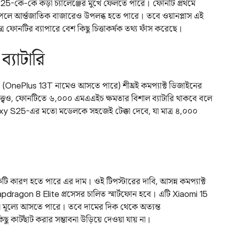
-কে-কে কড়া চ্যালেঞ্জের মুখে ফেলতে পারে। ফোনটি প্রথমে
পেলে আর্ন্তজাতিক বাজারেও উপলব্ধ হতে পারে। তবে ওয়ানপ্লাস এই
ফোনটির ব্যাপারে বেশ কিছু চিত্তাকর্ষক তথ্য ফাঁস করেছে।
ব্যাটারি
i (OnePlus 13T নামেও আসতে পারে) শীঘ্রই কমপ্যাক্ট ডিজাইনের
্বেও, ফোনটিতে ৬,০০০ এমএএইচ ক্ষমতার বিশাল ব্যাটারি থাকবে বলে
axy S25-এর মতো মডেলকে সহজেই টেক্কা দেবে, যা মাত্র ৪,০০০
 কারণ হতে পারে এর দাম। ওই টিপস্টারের দাবি, আসন্ন কমপ্যাক্ট
napdragon 8 Elite প্রসেসর চালিত স্মার্টফোন হবে। এটি Xiaomi 15
রয়ী মূল্যে আসতে পারে। তবে দামের দিক থেকে অত্যন্ত
িছু কাটছাঁট করার সম্ভাবনা উড়িয়ে দেওয়া যায় না।