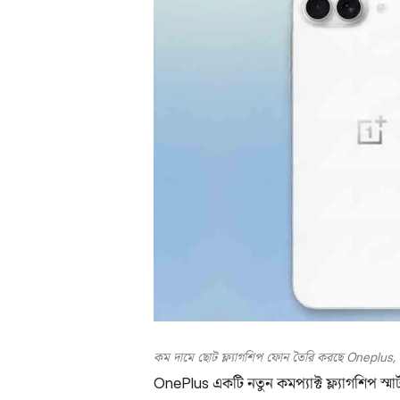
কম দামে ছোট ফ্ল্যাগশিপ ফোন তৈরি করছে Oneplus, এ
OnePlus একটি নতুন কমপ্যাক্ট ফ্ল্যাগশিপ স্