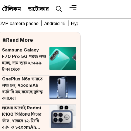
টেলিকম
অটোকার
0MP camera phone
|
Android 16
|
HyperOS 3
|
Bengali Tech 
Read More
Samsung Galaxy
F70 Pro 5G পরশু লঞ্চ
হচ্ছে, দাম শুরু ২৫৯৯৯
টাকা থেকে
OnePlus N6x ভারতে
লঞ্চ হল, ৭০০০mAh
ব্যাটারি সহ রয়েছে দুর্দান্ত
ক্যামেরা
লঞ্চের আগেই Redmi
K100 সিরিজের ফিচার
ফাঁস, থাকবে ১৬ জিবি
র‌্যাম ও ৮৫০০mAh