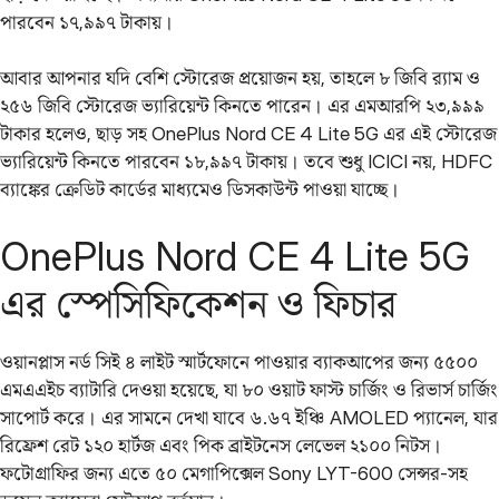
পারবেন ১৭,৯৯৭ টাকায়।
আবার আপনার যদি বেশি স্টোরেজ প্রয়োজন হয়, তাহলে ৮ জিবি র‍্যাম ও
২৫৬ জিবি স্টোরেজ ভ্যারিয়েন্ট কিনতে পারেন। এর এমআরপি ২৩,৯৯৯
টাকার হলেও, ছাড় সহ OnePlus Nord CE 4 Lite 5G এর এই স্টোরেজ
ভ্যারিয়েন্ট কিনতে পারবেন ১৮,৯৯৭ টাকায়। তবে শুধু ICICI নয়, HDFC
ব্যাঙ্কের ক্রেডিট কার্ডের মাধ্যমেও ডিসকাউন্ট পাওয়া যাচ্ছে।
OnePlus Nord CE 4 Lite 5G
এর স্পেসিফিকেশন ও ফিচার
ওয়ানপ্লাস নর্ড সিই ৪ লাইট স্মার্টফোনে পাওয়ার ব্যাকআপের জন্য ৫৫০০
এমএএইচ ব্যাটারি দেওয়া হয়েছে, যা ৮০ ওয়াট ফাস্ট চার্জিং ও রিভার্স চার্জিং
সাপোর্ট করে। এর সামনে দেখা যাবে ৬.৬৭ ইঞ্চি AMOLED প্যানেল, যার
রিফ্রেশ রেট ১২০ হার্টজ এবং পিক ব্রাইটনেস লেভেল ২১০০ নিটস।
ফটোগ্রাফির জন্য এতে ৫০ মেগাপিক্সেল Sony LYT-600 সেন্সর-সহ