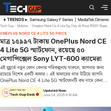
Skip
to
content
TRENDS ▸
Samsung Galaxy F Series
|
MediaTek Dimensi
Tech Gup
Mobiles
Oneplus Nord Ce 4 Lite 5g Only At Price 15997 Rupees On Amazon Best Smartphone Under Rs 20000
ONEPLUS NORD CE 4 LITE 5G PRICE
মাত্র ১৫৯৯৭ টাকায় OnePlus Nord CE
4 Lite 5G স্মার্টফোন, রয়েছে ৫০
মেগাপিক্সেল Sony LYT-600 ক্যামেরা
এই মুহূর্তে নতুন ফোন কেনার পরিকল্পনায় থাকলে, আপনার জন্য
রয়েছে বিশেষ একটি অফার। এই অফারের লাভ উঠিয়ে আপনি
OnePlus Nord CE 4 Lite 5G স্মার্টফোনটি কম দামে কেনা
যাবে। এর ৮ জিবি র‍্যাম ও ১২৮ জিবি স্টোরেজ ভ্যারিয়েন্ট এখন
Updated Now:
WRITTEN BY :
১৯,৯৯৯…
Tech Gup Desk
June 24, 2025 8:18 AM