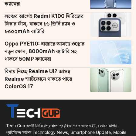
ক্যামেরা
লঞ্চের আগেই Redmi K100 সিরিজের
ফিচার ফাঁস, থাকবে ১৬ জিবি র‌্যাম ও
৮৫০০mAh ব্যাটারি
Oppo PYE110: বাজারে আসছে ওপ্পোর
নতুন ফোন, 8000mAh ব্যাটারি সহ
থাকবে 50MP ক্যামেরা
বিদায় নিচ্ছে Realme UI? আসন্ন
Realme স্মার্টফোনে থাকতে পারে
ColorOS 17
Tech Gup একটি নির্ভরযোগ্য বাংলা প্রযুক্তি সংবাদ ওয়েবসাইট, যেখানে আপনি
প্রতিদিনের সর্বশেষ Technology News, Smartphone Update, Mobile