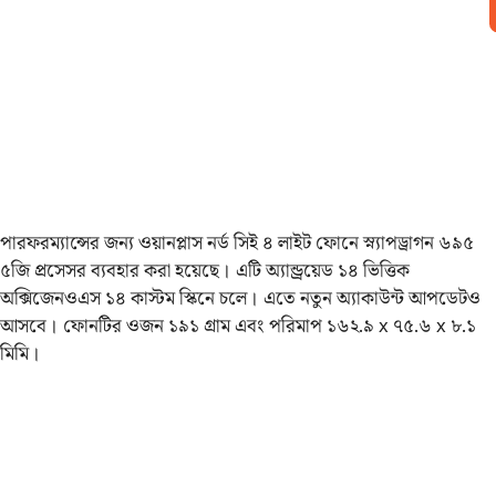
পারফরম্যান্সের জন্য ওয়ানপ্লাস নর্ড সিই ৪ লাইট ফোনে স্ন্যাপড্রাগন ৬৯৫
৫জি প্রসেসর ব্যবহার করা হয়েছে। এটি অ্যান্ড্রয়েড ১৪ ভিত্তিক
অক্সিজেনওএস ১৪ কাস্টম স্কিনে চলে। এতে নতুন অ্যাকাউন্ট আপডেটও
আসবে। ফোনটির ওজন ১৯১ গ্রাম এবং পরিমাপ ১৬২.৯ x ৭৫.৬ x ৮.১
মিমি।