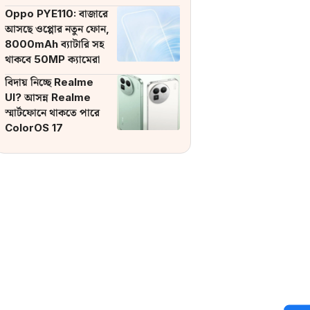
ব্যাটারি
Oppo PYE110: বাজারে
আসছে ওপ্পোর নতুন ফোন,
8000mAh ব্যাটারি সহ
থাকবে 50MP ক্যামেরা
বিদায় নিচ্ছে Realme
UI? আসন্ন Realme
স্মার্টফোনে থাকতে পারে
ColorOS 17