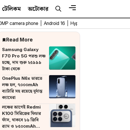
টেলিকম
অটোকার
0MP camera phone
|
Android 16
|
HyperOS 3
|
Bengali Tech 
Read More
Samsung Galaxy
F70 Pro 5G পরশু লঞ্চ
হচ্ছে, দাম শুরু ২৫৯৯৯
টাকা থেকে
OnePlus N6x ভারতে
লঞ্চ হল, ৭০০০mAh
ব্যাটারি সহ রয়েছে দুর্দান্ত
ক্যামেরা
লঞ্চের আগেই Redmi
K100 সিরিজের ফিচার
ফাঁস, থাকবে ১৬ জিবি
র‌্যাম ও ৮৫০০mAh