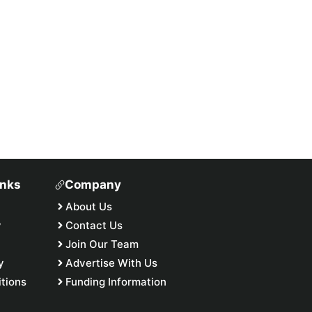
inks
Company
About Us
y
Contact Us
Join Our Team
y
Advertise With Us
tions
Funding Information