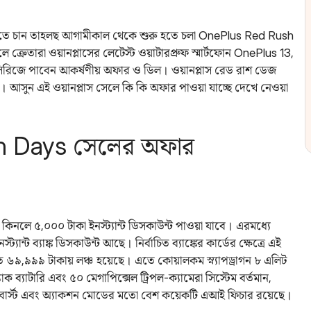
নতে চান তাহলছ আগামীকাল থেকে শুরু হতে চলা OnePlus Red Rush
রেতারা ওয়ানপ্লাসের লেটেস্ট ওয়াটারপ্রুফ স্মার্টফোন OnePlus 13,
িজে পাবেন আকর্ষণীয় অফার ও ডিল। ওয়ানপ্লাস রেড রাশ ডেজ
যন্ত। আসুন এই ওয়ানপ্লাস সেলে কি কি অফার পাওয়া যাচ্ছে দেখে নেওয়া
h Days সেলের অফার
 কিনলে ৫,০০০ টাকা ইনস্ট্যান্ট ডিসকাউন্ট পাওয়া যাবে। এরমধ্যে
ান্ট ব্যাঙ্ক ডিসকাউন্ট আছে। নির্বাচিত ব্যাঙ্কের কার্ডের ক্ষেত্রে এই
তে ৬৯,৯৯৯ টাকায় লঞ্চ হয়েছে। এতে কোয়ালকম স্ন্যাপড্রাগন ৮ এলিট
 ব্যাটারি এবং ৫০ মেগাপিক্সেল ট্রিপল-ক্যামেরা সিস্টেম বর্তমান,
ার বার্স্ট এবং অ্যাকশন মোডের মতো বেশ কয়েকটি এআই ফিচার রয়েছে।