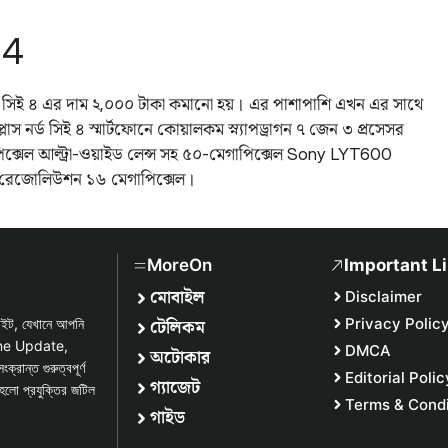
 4
নর্ড সিই ৪ এর দাম ২,০০০ টাকা কমানো হয়। এর পাশাপাশি এখন এর সাথে
্লাস নর্ড সিই ৪ স্মার্টফোনে কোয়ালকম স্ন্যাপড্রাগন ৭ জেন ৩ প্রসেসর
াপিক্সেল আল্ট্রা-ওয়াইড লেন্স সহ ৫০-মেগাপিক্সেল Sony LYT600
েরার রেজোলিউশন ১৬ মেগাপিক্সেল।
MoreOn
Important L
মোবাইল
Disclaimer
টেলিকম
Privacy Polic
সাইট, যেখানে আপনি
one Update,
DMCA
অটোকার
্ত গুরুত্বপূর্ণ
Editorial Polic
গ্যাজেট
হলো প্রযুক্তির জটিল
Terms & Condi
গাইড