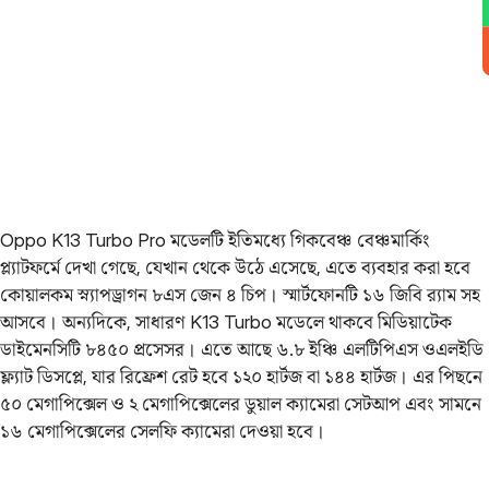
Oppo K13 Turbo Pro মডেলটি ইতিমধ্যে গিকবেঞ্চ বেঞ্চমার্কিং
প্ল্যাটফর্মে দেখা গেছে, যেখান থেকে উঠে এসেছে, এতে ব্যবহার করা হবে
কোয়ালকম স্ন্যাপড্রাগন ৮এস জেন ৪ চিপ। স্মার্টফোনটি ১৬ জিবি র‌্যাম সহ
আসবে। অন্যদিকে, সাধারণ K13 Turbo মডেলে থাকবে মিডিয়াটেক
ডাইমেনসিটি ৮৪৫০ প্রসেসর। এতে আছে ৬.৮ ইঞ্চি এলটিপিএস ওএলইডি
ফ্ল্যাট ডিসপ্লে, যার রিফ্রেশ রেট হবে ১২০ হার্টজ বা ১৪৪ হার্টজ। এর পিছনে
৫০ মেগাপিক্সেল ও ২ মেগাপিক্সেলের ডুয়াল ক্যামেরা সেটআপ এবং সামনে
১৬ মেগাপিক্সেলের সেলফি ক্যামেরা দেওয়া হবে।