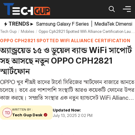
Skip
to
content
TRENDS ▸
Samsung Galaxy F Series
|
MediaTek Dimensi
Tech Gup
Mobiles
Oppo Cph2821 Spotted Wifi Alliance Certification Launch Soon Could Be K13 Turbo Series Phone
OPPO CPH2821 SPOTTED WIFI ALLIANCE CERTIFICATION
অ্যান্ড্রয়েড ১৫ ও ডুয়েল ব্যান্ড WiFi সাপোর্ট
সহ আসছে নতুন OPPO CPH2821
স্মার্টফোন
OPPO খুব শীঘ্রই তাদের টার্বো সিরিজের স্মার্টফোন বাজারে আনতে
চলেছে। তবে এর পাশাপাশি সংস্থাটি আরও কয়েকটি ফোনের উপর
কাজ করছে। সম্প্রতি সংস্থার এক নতুন হ্যান্ডসেট WiFi Alliance
থেকে ছাড়পত্র পেয়েছে। ১১ জুলাই ২০২৫ তারিখে এই
Updated Now:
WRITTEN BY :
সার্টিফিকেশন মিলেছে, যেখানে ডিভাইসটির মডেল…
Tech Gup Desk
July 13, 2025 2:02 PM