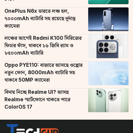
OnePlus N6x ভারতে লঞ্চ হল,
৭০০০mAh ব্যাটারি সহ রয়েছে দুর্দান্ত
ক্যামেরা
লঞ্চের আগেই Redmi K100 সিরিজের
ফিচার ফাঁস, থাকবে ১৬ জিবি র‌্যাম ও
৮৫০০mAh ব্যাটারি
Oppo PYE110: বাজারে আসছে ওপ্পোর
নতুন ফোন, 8000mAh ব্যাটারি সহ
থাকবে 50MP ক্যামেরা
বিদায় নিচ্ছে Realme UI? আসন্ন
Realme স্মার্টফোনে থাকতে পারে
ColorOS 17