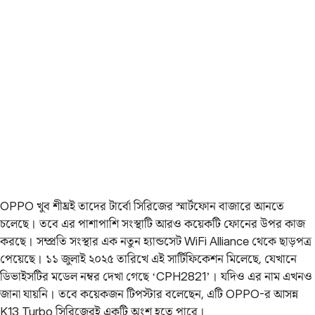
OPPO খুব শীঘ্রই তাদের টার্বো সিরিজের স্মার্টফোন বাজারে আনতে
চলেছে। তবে এর পাশাপাশি সংস্থাটি আরও কয়েকটি ফোনের উপর কাজ
করছে। সম্প্রতি সংস্থার এক নতুন হ্যান্ডসেট WiFi Alliance থেকে ছাড়পত্র
পেয়েছে। ১১ জুলাই ২০২৫ তারিখে এই সার্টিফিকেশন মিলেছে, যেখানে
ডিভাইসটির মডেল নম্বর দেখা গেছে ‘CPH2821’। যদিও এর নাম এখনও
জানা যায়নি। তবে কয়েকজন টিপস্টার বলেছেন, এটি OPPO-র আসন্ন
K13 Turbo সিরিজেরই একটি অংশ হতে পারে।