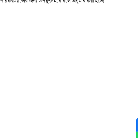
পারফরম্যান্সের জন্য উপযুক্ত হবে বলে অনুমান করা হচ্ছে।