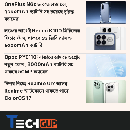
OnePlus N6x ভারতে লঞ্চ হল,
৭০০০mAh ব্যাটারি সহ রয়েছে দুর্দান্ত
ক্যামেরা
লঞ্চের আগেই Redmi K100 সিরিজের
ফিচার ফাঁস, থাকবে ১৬ জিবি র‌্যাম ও
৮৫০০mAh ব্যাটারি
Oppo PYE110: বাজারে আসছে ওপ্পোর
নতুন ফোন, 8000mAh ব্যাটারি সহ
থাকবে 50MP ক্যামেরা
বিদায় নিচ্ছে Realme UI? আসন্ন
Realme স্মার্টফোনে থাকতে পারে
ColorOS 17