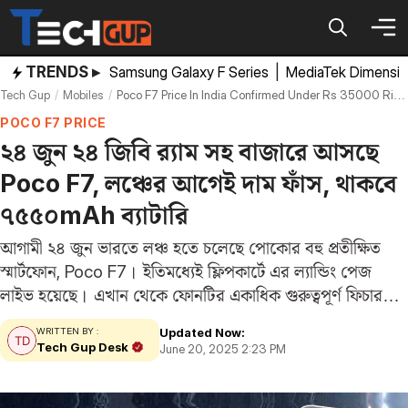
Skip
to
content
TRENDS ▸
Samsung Galaxy F Series
|
MediaTek Dimensi
Tech Gup
Mobiles
Poco F7 Price In India Confirmed Under Rs 35000 Rival Of Iqoo Neo 10
POCO F7 PRICE
২৪ জুন ২৪ জিবি র‌্যাম সহ বাজারে আসছে
Poco F7, লঞ্চের আগেই দাম ফাঁস, থাকবে
৭৫৫০mAh ব্যাটারি
আগামী ২৪ জুন ভারতে লঞ্চ হতে চলেছে পোকোর বহু প্রতীক্ষিত
স্মার্টফোন, Poco F7। ইতিমধ্যেই ফ্লিপকার্টে এর ল্যান্ডিং পেজ
লাইভ হয়েছে। এখান থেকে ফোনটির একাধিক গুরুত্বপূর্ণ ফিচার
সামনে এসেছে। জানা গেছে এই ডিভাইসে থাকবে স্ন্যাপড্রাগন ৮
Updated Now:
WRITTEN BY :
সিরিজের প্রসেসর, ৭৫৫০ এমএএইচ ব্যাটারি…
Tech Gup Desk
June 20, 2025 2:23 PM