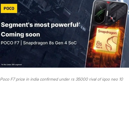
Poco F7 price in india confirmed under rs 35000 rival of iqoo neo 10