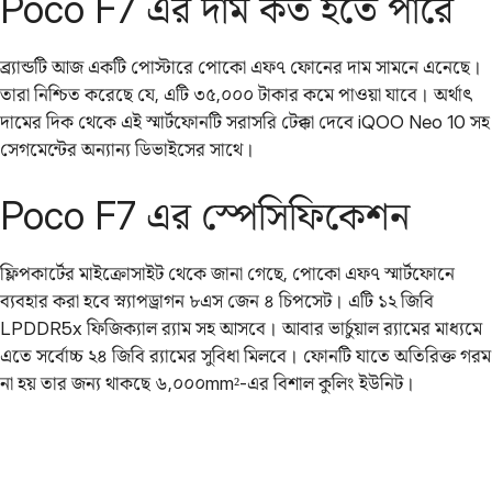
Poco F7 এর দাম কত হতে পারে
ব্র্যান্ডটি আজ একটি পোস্টারে পোকো এফ৭ ফোনের দাম সামনে এনেছে।
তারা নিশ্চিত করেছে যে, এটি ৩৫,০০০ টাকার কমে পাওয়া যাবে। অর্থাৎ
দামের দিক থেকে এই স্মার্টফোনটি সরাসরি টেক্কা দেবে iQOO Neo 10 সহ
সেগমেন্টের অন্যান্য ডিভাইসের সাথে।
Poco F7 এর স্পেসিফিকেশন
ফ্লিপকার্টের মাইক্রোসাইট থেকে জানা গেছে, পোকো এফ৭ স্মার্টফোনে
ব্যবহার করা হবে স্ন্যাপড্রাগন ৮এস জেন ৪ চিপসেট। এটি ১২ জিবি
LPDDR5x ফিজিক্যাল র‌্যাম সহ আসবে। আবার ভার্চুয়াল র‌্যামের মাধ্যমে
এতে সর্বোচ্চ ২৪ জিবি র‌্যামের সুবিধা মিলবে। ফোনটি যাতে অতিরিক্ত গরম
না হয় তার জন্য থাকছে ৬,০০০mm²-এর বিশাল কুলিং ইউনিট।