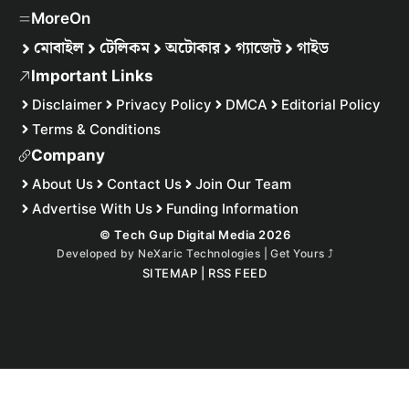
MoreOn
মোবাইল
টেলিকম
অটোকার
গ্যাজেট
গাইড
Important Links
Disclaimer
Privacy Policy
DMCA
Editorial Policy
Terms & Conditions
Company
About Us
Contact Us
Join Our Team
Advertise With Us
Funding Information
© Tech Gup Digital Media 2026
Developed by
NeXaric Technologies | Get Yours
⤴︎
SITEMAP
|
RSS FEED