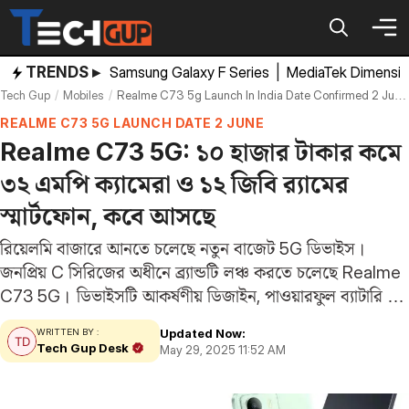
Skip
to
content
TRENDS ▸
Samsung Galaxy F Series
|
MediaTek Dimensi
Tech Gup
Mobiles
Realme C73 5g Launch In India Date Confirmed 2 June Expected Specifications Features
REALME C73 5G LAUNCH DATE 2 JUNE
Realme C73 5G: ১০ হাজার টাকার কমে
৩২ এমপি ক্যামেরা ও ১২ জিবি র‌্যামের
স্মার্টফোন, কবে আসছে
রিয়েলমি বাজারে আনতে চলেছে নতুন বাজেট 5G ডিভাইস।
জনপ্রিয় C সিরিজের অধীনে ব্র্যান্ডটি লঞ্চ করতে চলেছে Realme
C73 5G। ডিভাইসটি আকর্ষণীয় ডিজাইন, পাওয়ারফুল ব্যাটারি ও
দুর্দান্ত পারফরম্যান্স সহ গ্রাহকদের মন জয় করবে। ই-কমার্স সাইট
Updated Now:
WRITTEN BY :
Flipkart ইতিমধ্যেই ডিভাইসটির জন্য একটি মাইক্রোসাইট…
Tech Gup Desk
May 29, 2025 11:52 AM