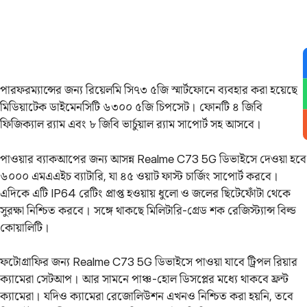
পারফরম্যান্সের জন্য রিয়েলমি সি৭৩ ৫জি স্মার্টফোনে ব্যবহার করা হয়েছে
মিডিয়াটেক ডাইমেনসিটি ৬৩০০ ৫জি চিপসেট‌। ফোনটি ৪ জিবি
ফিজিক্যাল র‌্যাম এবং ৮ জিবি ভার্চুয়াল র‌্যাম সাপোর্ট সহ আসবে।
পাওয়ার ব্যাকআপের জন্য আসন্ন Realme C73 5G ডিভাইসে দেওয়া হবে
৬০০০ এমএএইচ ব্যাটারি, যা ৪৫ ওয়াট ফাস্ট চার্জিং সাপোর্ট করবে।
এদিকে এটি IP64 রেটিং প্রাপ্ত হওয়ায় ধুলো ও জলের ছিটেফোঁটা থেকে
সুরক্ষা নিশ্চিত করবে। সঙ্গে থাকছে মিলিটারি-গ্রেড শক রেজিস্ট্যান্স বিল্ড
কোয়ালিটি।
ফটোগ্রাফির জন্য Realme C73 5G ডিভাইসে পাওয়া যাবে ট্রিপল রিয়ার
ক্যামেরা সেটআপ। আর সামনে পাঞ্চ-হোল ডিসপ্লের মধ্যে থাকবে ফ্রন্ট
ক্যামেরা। যদিও ক্যামেরা রেজোলিউশন এখনও নিশ্চিত করা হয়নি, তবে