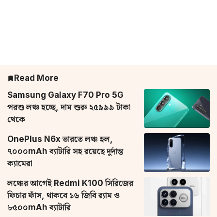
Read More
Samsung Galaxy F70 Pro 5G
পরশু লঞ্চ হচ্ছে, দাম শুরু ২৫৯৯৯ টাকা
থেকে
OnePlus N6x ভারতে লঞ্চ হল,
৭০০০mAh ব্যাটারি সহ রয়েছে দুর্দান্ত
ক্যামেরা
লঞ্চের আগেই Redmi K100 সিরিজের
ফিচার ফাঁস, থাকবে ১৬ জিবি র‌্যাম ও
৮৫০০mAh ব্যাটারি