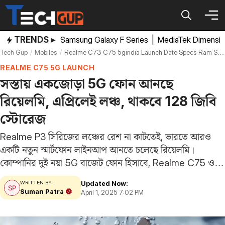
Skip
to
content
TRENDS ▸
Samsung Galaxy F Series
|
MediaTek Dimensi
Tech Gup
Mobiles
Realme C73 C75 5gindia Launch Date Specs Ram Storage Colors
REALME C75 5G LAUNCH
সস্তায় একজোড়া 5G ফোন আনছে
রিয়েলমি, এপ্রিলেই লঞ্চ, থাকবে 128 জিবি
স্টোরেজ
Realme P3 সিরিজের লঞ্চের রেশ না কাটতেই, ভারতে আরও
একটি নতুন স্মার্টফোন লাইনআপ আনতে চলেছে রিয়েলমি।
কোম্পানির দুই নয়া 5G বাজেট ফোন হিসাবে, Realme C75 ও
C73 এই মাসেই লঞ্চ হতে চলেছে। তারিখ এখনও প্রকাশ না
Updated Now:
WRITTEN BY :
হলেও, একটি রিপোর্ট ফোনগুলির…
Suman Patra
April 1, 2025 7:02 PM