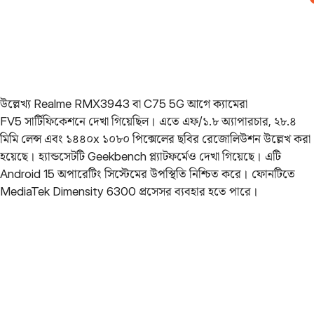
উল্লেখ্য Realme RMX3943 বা C75 5G আগে ক্যামেরা
FV5 সার্টিফিকেশনে দেখা গিয়েছিল। এতে এফ/১.৮ অ্যাপারচার, ২৮.৪
মিমি লেন্স এবং ১৪৪০x ১০৮০ পিক্সেলের ছবির রেজোলিউশন উল্লেখ করা
হয়েছে। হ্যান্ডসেটটি Geekbench প্ল্যাটফর্মেও দেখা গিয়েছে। এটি
Android 15 অপারেটিং সিস্টেমের উপস্থিতি নিশ্চিত করে। ফোনটিতে
MediaTek Dimensity 6300 প্রসেসর ব্যবহার হতে পারে।