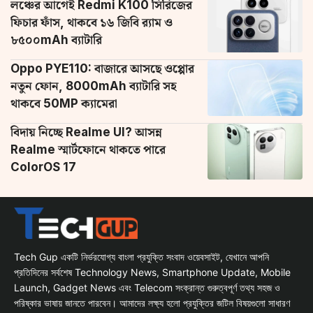
লঞ্চের আগেই Redmi K100 সিরিজের
ফিচার ফাঁস, থাকবে ১৬ জিবি র‌্যাম ও
৮৫০০mAh ব্যাটারি
Oppo PYE110: বাজারে আসছে ওপ্পোর
নতুন ফোন, 8000mAh ব্যাটারি সহ
থাকবে 50MP ক্যামেরা
বিদায় নিচ্ছে Realme UI? আসন্ন
Realme স্মার্টফোনে থাকতে পারে
ColorOS 17
Tech Gup একটি নির্ভরযোগ্য বাংলা প্রযুক্তি সংবাদ ওয়েবসাইট, যেখানে আপনি
প্রতিদিনের সর্বশেষ Technology News, Smartphone Update, Mobile
Launch, Gadget News এবং Telecom সংক্রান্ত গুরুত্বপূর্ণ তথ্য সহজ ও
পরিষ্কার ভাষায় জানতে পারবেন। আমাদের লক্ষ্য হলো প্রযুক্তির জটিল বিষয়গুলো সাধারণ