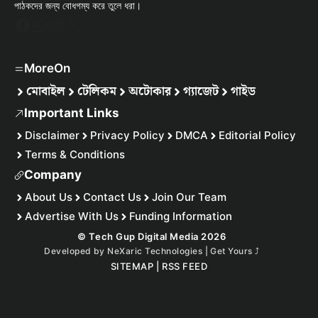
পাঠকদের জন্য বোধগম্য করে তুলে ধরা।
Facebook
WhatsApp
Instagram
X
MoreOn
মোবাইল
টেলিকম
অটোকার
গ্যাজেট
গাইড
Important Links
Disclaimer
Privacy Policy
DMCA
Editorial Policy
Terms & Conditions
Company
About Us
Contact Us
Join Our Team
Advertise With Us
Funding Information
© Tech Gup Digital Media 2026
Developed by
NeXaric Technologies | Get Yours
⤴︎
SITEMAP
|
RSS FEED