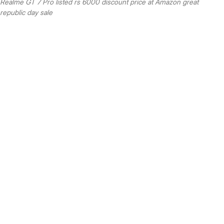
Realme GT 7 Pro listed rs 6000 discount price at Amazon great
republic day sale