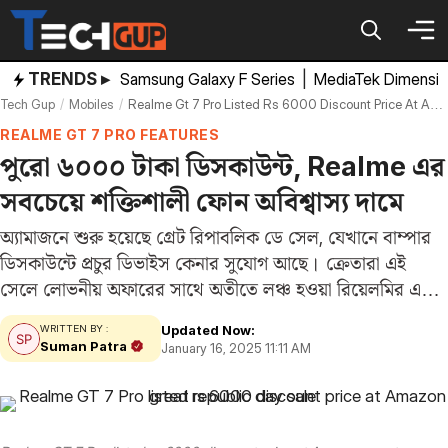
Skip
to
content
TRENDS ▸
Samsung Galaxy F Series
|
MediaTek Dimensi
Tech Gup
Mobiles
Realme Gt 7 Pro Listed Rs 6000 Discount Price At Amazon Great Republic Day Sale
REALME GT 7 PRO FEATURES
পুরো ৬০০০ টাকা ডিসকাউন্ট, Realme এর
সবচেয়ে শক্তিশালী ফোন অবিশ্বাস্য দামে
অ্যামাজনে শুরু হয়েছে গ্রেট রিপাবলিক ডে সেল, যেখানে বাম্পার
ডিসকাউন্টে প্রচুর ডিভাইস কেনার সুযোগ আছে। ক্রেতারা এই
সেলে লোভনীয় অফারের সাথে অতীতে লঞ্চ হওয়া রিয়েলমির একটি
ফ্ল্যাগশিপ ফোন কিনতে পারবেন। এই ডিভাইসের নাম Realme
Updated Now:
WRITTEN BY :
GT 7 Pro। অ্যামাজন গ্রেট রিপাবলিক…
Suman Patra
January 16, 2025 11:11 AM