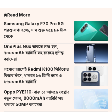
Read More
Samsung Galaxy F70 Pro 5G
পরশু লঞ্চ হচ্ছে, দাম শুরু ২৫৯৯৯ টাকা
থেকে
OnePlus N6x ভারতে লঞ্চ হল,
৭০০০mAh ব্যাটারি সহ রয়েছে দুর্দান্ত
ক্যামেরা
লঞ্চের আগেই Redmi K100 সিরিজের
ফিচার ফাঁস, থাকবে ১৬ জিবি র‌্যাম ও
৮৫০০mAh ব্যাটারি
Oppo PYE110: বাজারে আসছে ওপ্পোর
নতুন ফোন, 8000mAh ব্যাটারি সহ
থাকবে 50MP ক্যামেরা