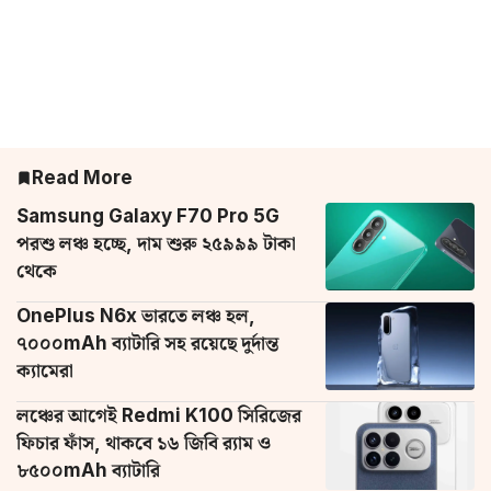
Read More
Samsung Galaxy F70 Pro 5G
পরশু লঞ্চ হচ্ছে, দাম শুরু ২৫৯৯৯ টাকা
থেকে
OnePlus N6x ভারতে লঞ্চ হল,
৭০০০mAh ব্যাটারি সহ রয়েছে দুর্দান্ত
ক্যামেরা
লঞ্চের আগেই Redmi K100 সিরিজের
ফিচার ফাঁস, থাকবে ১৬ জিবি র‌্যাম ও
৮৫০০mAh ব্যাটারি