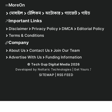
MoreOn
মোবাইল
টেলিকম
অটোকার
গ্যাজেট
গাইড
Important Links
Disclaimer
Privacy Policy
DMCA
Editorial Policy
Terms & Conditions
Company
About Us
Contact Us
Join Our Team
Advertise With Us
Funding Information
© Tech Gup Digital Media 2026
Developed by
NeXaric Technologies | Get Yours
⤴︎
SITEMAP
|
RSS FEED