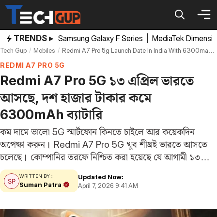
Skip
to
content
TRENDS ▸
Samsung Galaxy F Series
|
MediaTek Dimensi
Tech Gup
Mobiles
Redmi A7 Pro 5g Launch Date In India With 6300mah Battery 32mp Camera
REDMI A7 PRO 5G
Redmi A7 Pro 5G ১৩ এপ্রিল ভারতে
আসছে, দশ হাজার টাকার কমে
6300mAh ব্যাটারি
কম দামে ভালো 5G স্মার্টফোন কিনতে চাইলে আর কয়েকদিন
অপেক্ষা করুন। Redmi A7 Pro 5G খুব শীঘ্রই ভারতে আসতে
চলেছে। কোম্পানির তরফে নিশ্চিত করা হয়েছে যে আগামী ১৩
এপ্রিল ডিভাইসটি ভারতে লঞ্চ হবে। ইতিমধ্যেই ফোনটির বেশ কিছু
Updated Now:
WRITTEN BY :
ফিচার সামনে এসেছে।…
Suman Patra
April 7, 2026 9:41 AM