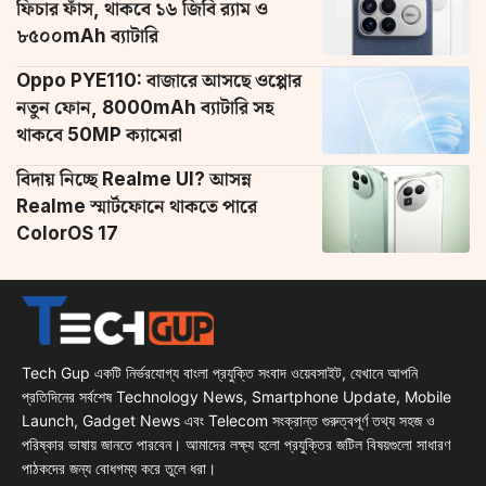
ফিচার ফাঁস, থাকবে ১৬ জিবি র‌্যাম ও
৮৫০০mAh ব্যাটারি
Oppo PYE110: বাজারে আসছে ওপ্পোর
নতুন ফোন, 8000mAh ব্যাটারি সহ
থাকবে 50MP ক্যামেরা
বিদায় নিচ্ছে Realme UI? আসন্ন
Realme স্মার্টফোনে থাকতে পারে
ColorOS 17
Tech Gup একটি নির্ভরযোগ্য বাংলা প্রযুক্তি সংবাদ ওয়েবসাইট, যেখানে আপনি
প্রতিদিনের সর্বশেষ Technology News, Smartphone Update, Mobile
Launch, Gadget News এবং Telecom সংক্রান্ত গুরুত্বপূর্ণ তথ্য সহজ ও
পরিষ্কার ভাষায় জানতে পারবেন। আমাদের লক্ষ্য হলো প্রযুক্তির জটিল বিষয়গুলো সাধারণ
পাঠকদের জন্য বোধগম্য করে তুলে ধরা।