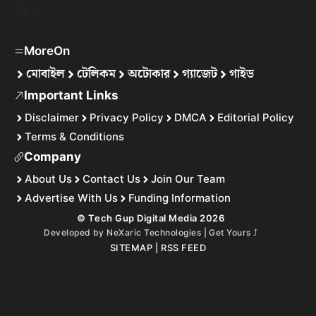
Facebook
WhatsApp
Instagram
X
MoreOn
মোবাইল
টেলিকম
অটোকার
গ্যাজেট
গাইড
Important Links
Disclaimer
Privacy Policy
DMCA
Editorial Policy
Terms & Conditions
Company
About Us
Contact Us
Join Our Team
Advertise With Us
Funding Information
© Tech Gup Digital Media 2026
Developed by
NeXaric Technologies | Get Yours
⤴︎
SITEMAP
|
RSS FEED