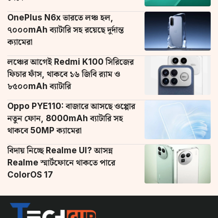
OnePlus N6x ভারতে লঞ্চ হল,
৭০০০mAh ব্যাটারি সহ রয়েছে দুর্দান্ত
ক্যামেরা
লঞ্চের আগেই Redmi K100 সিরিজের
ফিচার ফাঁস, থাকবে ১৬ জিবি র‌্যাম ও
৮৫০০mAh ব্যাটারি
Oppo PYE110: বাজারে আসছে ওপ্পোর
নতুন ফোন, 8000mAh ব্যাটারি সহ
থাকবে 50MP ক্যামেরা
বিদায় নিচ্ছে Realme UI? আসন্ন
Realme স্মার্টফোনে থাকতে পারে
ColorOS 17