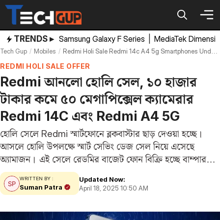
Skip
to
content
TRENDS ▸
Samsung Galaxy F Series
|
MediaTek Dimensi
Tech Gup
Mobiles
Redmi Holi Sale Redmi 14c A4 5g Smartphones Under 10000 Amazon Discount Offer
REDMI HOLI SALE OFFER
Redmi আনলো হোলি সেল, ১০ হাজার
টাকার কমে ৫০ মেগাপিক্সেল ক্যামেরার
Redmi 14C এবং Redmi A4 5G
হোলি সেলে Redmi স্মার্টফোনে ব্লকবাস্টার ছাড় দেওয়া হচ্ছে।
আসলে হোলি উপলক্ষে স্মার্ট সেভিং ডেজ সেল নিয়ে এসেছে
অ্যামাজন। এই সেলে রেডমির বাজেট ফোন বিক্রি হচ্ছে বাম্পার
ডিসকাউন্টে। যদি আপনার বাজেট ১০,০০০ টাকার কম হয় এবং
Updated Now:
WRITTEN BY :
আপনি নতুন ফোন কিনতে চান,…
Suman Patra
April 18, 2025 10:50 AM