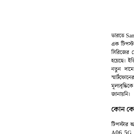
ভারতে Sams
এক টিপস্ট
সিরিজের মো
হয়েছে। ই
নতুন দাম
স্মার্টফো
মূল্যবৃদ্ধ
জানায়নি।
কোন কো
টিপস্টার 
A06 5G, 