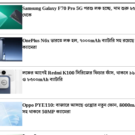
Samsung Galaxy F70 Pro 5G পরশু লঞ্চ হচ্ছে, দাম শুরু ২
থেকে
OnePlus N6x ভারতে লঞ্চ হল, ৭০০০mAh ব্যাটারি সহ রয়েছে দুর্
ক্যামেরা
লঞ্চের আগেই Redmi K100 সিরিজের ফিচার ফাঁস, থাকবে ১৬ জ
ও ৮৫০০mAh ব্যাটারি
Oppo PYE110: বাজারে আসছে ওপ্পোর নতুন ফোন, 8000mAh
সহ থাকবে 50MP ক্যামেরা