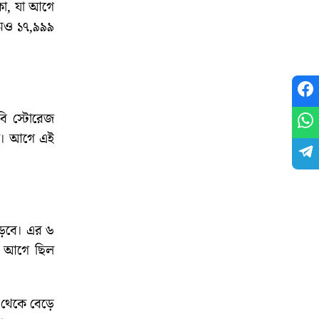
াকা, যা আগে
দামও ১৭,৯৯৯
ি স্টোরেজ
াকা। আগে এই
াড়বে। এর ৬
যা আগে ছিল
 থেকে বেড়ে