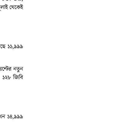
ুলাই থেকেই
ড়ছে ১১,৯৯৯
েন্টের নতুন
+ ১২৮ জিবি
এখন ১৪,৯৯৯