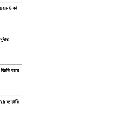
৫৯৯৯ টাকা
দান্ত
িবি র‌্যাম
 ব্যাটারি