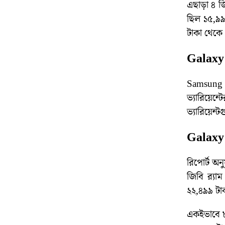
এছাড়া ৪ জ
ছিল ১৫,৯৯৯
টাকা থেকে 
Galaxy
Samsung 
ভ্যারিয়েন
ভ্যারিয়েন
Galaxy A
রিপোর্ট অন
জিবি র‌্য
২২,৪৯৯ টা
একইভাবে ৮ 