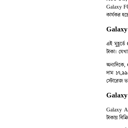
Galaxy F0
কার্যকর হয
Galaxy
এই মুহূর্ত
টাকা।‌‌ য
অন্যদিকে, 
দাম ১৭,৯৯
স্টোরেজ ভ্
Galaxy
Galaxy A0
টাকায় বিক