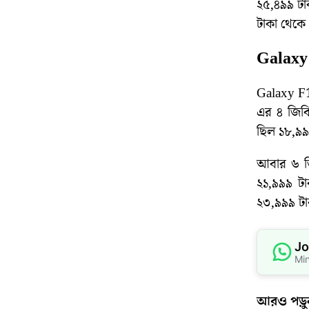
২৫,৪৯৯ টাক
টাকা থেকে 
Galaxy 
Galaxy F17
এর ৪ জিবি
ছিল ১৮,৯৯
আবার ৬ জিব
২১,৯৯৯ টাক
২৩,৯৯৯ টা
Jo
Mi
আরও পড়ু