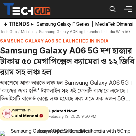
Skip
to
content
TRENDS ▸
Samsung Galaxy F Series
|
MediaTek Dimensi
Tech Gup
Mobiles
Samsung Galaxy A06 5g Launched In India With 50mp Camera Price Specifications
SAMSUNG GALAXY A06 5G LAUNCHED IN INDIA
Samsung Galaxy A06 5G দশ হাজার
টাকায় ৫০ মেগাপিক্সেল ক্যামেরা ও ১২ জিবি
র‌্যাম সহ লঞ্চ হল
অবশেষে আজ ভারতে লঞ্চ হল Samsung Galaxy A06 5G।
'কাজের জন্য ৫জি' ট্যাগলাইন সহ এই ফোনটি বাজারে এসেছে।
ডিভাইসটি বাজেট রেঞ্জে লঞ্চ হয়েছে এবং এতে এক ডজন 5G
ব্যান্ড সাপোর্ট করে। Samsung Galaxy A06 5G ডিভাইসে
Updated Now:
WRITTEN BY :
ভয়েস ফোকাসের মতো ফিচার…
Julai Mondal
February 19, 2025 9:50 PM