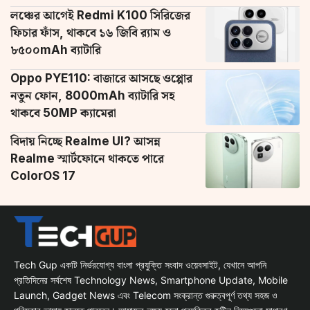
লঞ্চের আগেই Redmi K100 সিরিজের
ফিচার ফাঁস, থাকবে ১৬ জিবি র‌্যাম ও
৮৫০০mAh ব্যাটারি
Oppo PYE110: বাজারে আসছে ওপ্পোর
নতুন ফোন, 8000mAh ব্যাটারি সহ
থাকবে 50MP ক্যামেরা
বিদায় নিচ্ছে Realme UI? আসন্ন
Realme স্মার্টফোনে থাকতে পারে
ColorOS 17
Tech Gup একটি নির্ভরযোগ্য বাংলা প্রযুক্তি সংবাদ ওয়েবসাইট, যেখানে আপনি
প্রতিদিনের সর্বশেষ Technology News, Smartphone Update, Mobile
Launch, Gadget News এবং Telecom সংক্রান্ত গুরুত্বপূর্ণ তথ্য সহজ ও