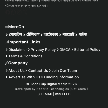
পরিষ্কার ভাষায় জানতে পারবেন। আমাদের লক্ষ্য হলো প্রযুক্তির জটিল বিষয়গুলো সাধারণ
পাঠকদের জন্য বোধগম্য করে তুলে ধরা।
Facebook
WhatsApp
Instagram
X
MoreOn
মোবাইল
টেলিকম
অটোকার
গ্যাজেট
গাইড
Important Links
Disclaimer
Privacy Policy
DMCA
Editorial Policy
Terms & Conditions
Company
About Us
Contact Us
Join Our Team
Advertise With Us
Funding Information
© Tech Gup Digital Media 2026
Developed by
NeXaric Technologies | Get Yours
⤴︎
SITEMAP
|
RSS FEED