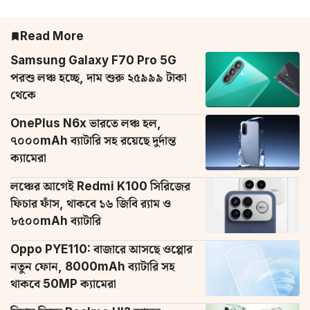
Read More
Samsung Galaxy F70 Pro 5G
পরশু লঞ্চ হচ্ছে, দাম শুরু ২৫৯৯৯ টাকা
থেকে
OnePlus N6x ভারতে লঞ্চ হল,
৭০০০mAh ব্যাটারি সহ রয়েছে দুর্দান্ত
ক্যামেরা
লঞ্চের আগেই Redmi K100 সিরিজের
ফিচার ফাঁস, থাকবে ১৬ জিবি র‌্যাম ও
৮৫০০mAh ব্যাটারি
Oppo PYE110: বাজারে আসছে ওপ্পোর
নতুন ফোন, 8000mAh ব্যাটারি সহ
থাকবে 50MP ক্যামেরা