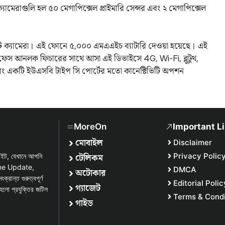
্যামেরাগুলি হল ৫০ মেগাপিক্সেল প্রাইমারি সেন্সর এবং ২ মেগাপিক্সেল
রন্ট ক্যামেরা। এই ফোনে ৫,০০০ এমএএইচ ব্যাটারি দেওয়া হয়েছে। এই
রে। ফেস আনলক ফিচারের সাথে আসা এই ডিভাইসে 4G, Wi-Fi, ব্লুটুথ,
 একটি ইউএসবি টাইপ সি পোর্টের মতো কানেক্টিভিটি অপশন
MoreOn
Important L
মোবাইল
Disclaimer
টেলিকম
Privacy Polic
সাইট, যেখানে আপনি
one Update,
DMCA
অটোকার
্ত গুরুত্বপূর্ণ
Editorial Polic
গ্যাজেট
হলো প্রযুক্তির জটিল
Terms & Condi
গাইড