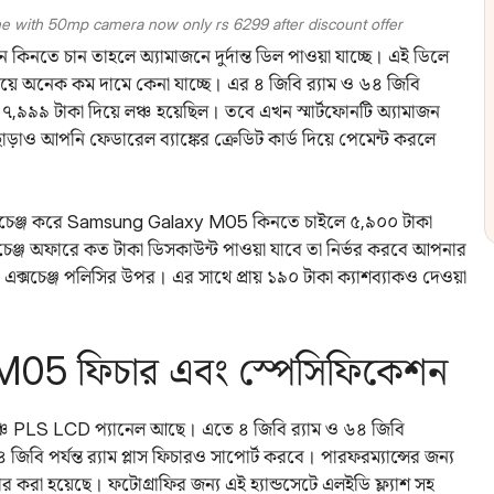
 with 50mp camera now only rs 6299 after discount offer
কিনতে চান তাহলে অ্যামাজনে দুর্দান্ত ডিল পাওয়া যাচ্ছে। এই ডিলে
 অনেক কম দামে কেনা যাচ্ছে। এর ৪ জিবি র‌্যাম ও ৬৪ জিবি
রে ৭,৯৯৯ টাকা দিয়ে লঞ্চ হয়েছিল। তবে এখন স্মার্টফোনটি অ্যামাজন
 এছাড়াও আপনি ফেডারেল ব্যাঙ্কের ক্রেডিট কার্ড দিয়ে পেমেন্ট করলে
এক্সচেঞ্জ করে Samsung Galaxy M05 কিনতে চাইলে ৫,৯০০ টাকা
সচেঞ্জ অফারে কত টাকা ডিসকাউন্ট পাওয়া যাবে তা নির্ভর করবে আপনার
র এক্সচেঞ্জ পলিসির উপর। এর সাথে প্রায় ১৯০ টাকা ক্যাশব্যাকও দেওয়া
05 ফিচার এবং স্পেসিফিকেশন
 ইঞ্চি PLS LCD প্যানেল আছে। এতে ৪ জিবি র‌্যাম ও ৬৪ জিবি
িবি পর্যন্ত র‌্যাম প্লাস ফিচারও সাপোর্ট করবে। পারফরম্যান্সের জন্য
করা হয়েছে। ফটোগ্রাফির জন্য এই হ্যান্ডসেটে এলইডি ফ্ল্যাশ সহ