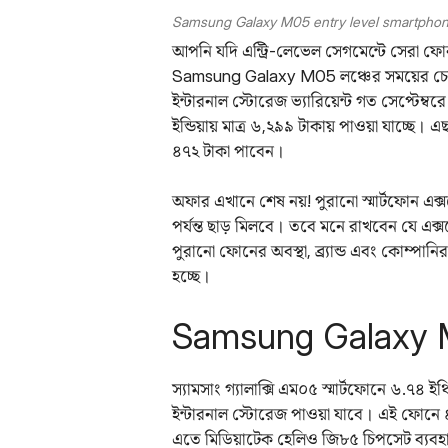
Samsung Galaxy M05 entry level smartphone
আপনি যদি এন্ট্রি-লেভেল সেগমেন্টে সেরা ফোন 
Samsung Galaxy M05 লঞ্চের সময়ের চেয়ে
ইন্টারনাল স্টোরেজ ভ্যারিয়েন্ট গত সেপ্টেম্ব
ইন্ডিয়ায় মাত্র ৬,২৯৯ টাকায় পাওয়া যাচ্ছে।
৪৭২ টাকা পাবেন।
অফার এখানে শেষ নয়! পুরানো স্মার্টফোন 
পর্যন্ত ছাড় মিলবে। তবে মনে রাখবেন যে এক্
পুরানো ফোনের অবস্থা, ব্র্যান্ড এবং কোম্পানি
হচ্ছে।
Samsung Galaxy M
স্যামসাং গ্যালাক্সি এম০৫ স্মার্টফোনে ৬.৭৪
ইন্টারনাল স্টোরেজ পাওয়া যাবে। এই ফোনে ৪ জ
এতে মিডিয়াটেক হেলিও জি৮৫ চিপসেট ব্যবহার 