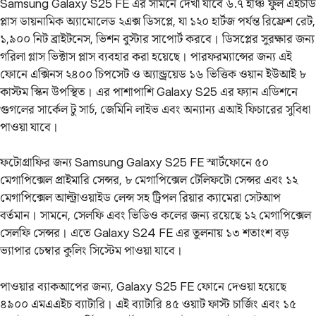
Samsung Galaxy S25 FE এর সামনে দেখা যাবে ৬.৭ ইঞ্চি ফুল এইচডি
প্লাস ডায়নামিক অ্যামোলেড ২এক্স ডিসপ্লে, যা ১২০ হার্টজ পর্যন্ত রিফ্রেশ রেট,
১,৯০০ নিট ব্রাইটনেস, ভিশন বুস্টার সাপোর্ট করবে। ডিসপ্লের সুরক্ষার জন্য
গরিলা গ্লাস ভিক্টাস প্লাস ব্যবহার করা হয়েছে। পারফরম্যান্সের জন্য এই
ফোনে এক্সিনস ২৪০০ চিপসেট ও অ্যান্ড্রয়েড ১৬‌ ভিত্তিক ওয়ান ইউআই ৮
কাস্টম স্কিন উপস্থিত। এর পাশাপাশি Galaxy S25 এর ফ্যান এডিশনে
গুগলের সার্কেল টু সার্চ, জেমিনি লাইভ এবং অন্যান্য এআই ফিচারের সুবিধা
পাওয়া যাবে।
ফটোগ্রাফির জন্য Samsung Galaxy S25 FE স্মার্টফোনে ৫০
মেগাপিক্সেল প্রাইমারি সেন্সর, ৮ মেগাপিক্সেল টেলিফটো সেন্সর এবং ১২
মেগাপিক্সেল আল্ট্রাওয়াইড লেন্স সহ ট্রিপল রিয়ার ক্যামেরা সেটআপ
বর্তমান। সামনে, সেলফি এবং ভিডিও কলের জন্য রয়েছে ১২ মেগাপিক্সেল
সেলফি সেন্সর। এতে Galaxy S24 FE এর তুলনায় ১৩ শতাংশ বড়
ভ্যাপার চেম্বার কুলিং সিস্টেম পাওয়া যাবে।
পাওয়ার ব্যাকআপের জন্য, Galaxy S25 FE ফোনে দেওয়া হয়েছে
৪৯০০ এমএএইচ ব্যাটারি। এই ব্যাটারি ৪৫ ওয়াট ফাস্ট চার্জিং এবং ১৫