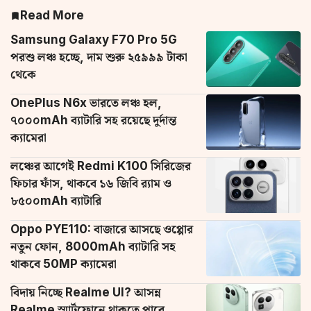
Read More
Samsung Galaxy F70 Pro 5G
পরশু লঞ্চ হচ্ছে, দাম শুরু ২৫৯৯৯ টাকা
থেকে
OnePlus N6x ভারতে লঞ্চ হল,
৭০০০mAh ব্যাটারি সহ রয়েছে দুর্দান্ত
ক্যামেরা
লঞ্চের আগেই Redmi K100 সিরিজের
ফিচার ফাঁস, থাকবে ১৬ জিবি র‌্যাম ও
৮৫০০mAh ব্যাটারি
Oppo PYE110: বাজারে আসছে ওপ্পোর
নতুন ফোন, 8000mAh ব্যাটারি সহ
থাকবে 50MP ক্যামেরা
বিদায় নিচ্ছে Realme UI? আসন্ন
Realme স্মার্টফোনে থাকতে পারে