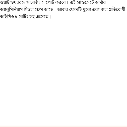
ওয়াট ওয়্যারলেস চার্জিং সাপোর্ট করবে। এই হ্যান্ডসেটে আর্মার
অ্যালুমিনিয়াম মিডল ফ্রেম আছে। আবার ফোনটি ধুলো এবং জল প্রতিরোধী
আইপি৬৮ রেটিং সহ এসেছে।