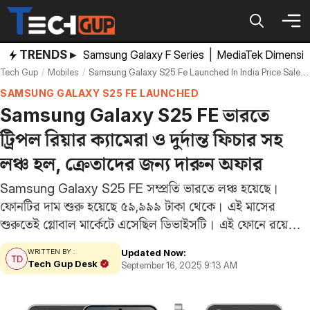
Skip
to
content
TRENDS ▸
Samsung Galaxy F Series
|
MediaTek Dimensi
Tech Gup
Mobiles
Samsung Galaxy S25 Fe Launched In India Price Sale Date Specifications Triple Rear Camera
SAMSUNG GALAXY S25 FE LAUNCHED
Samsung Galaxy S25 FE ভারতে
ট্রিপল রিয়ার ক্যামেরা ও দুর্দান্ত ফিচার সহ
লঞ্চ হল, ক্রেতাদের জন্য দারুন অফার
Samsung Galaxy S25 FE সম্প্রতি ভারতে লঞ্চ হয়েছে।
ফোনটির দাম শুরু হয়েছে ৫৯,৯৯৯ টাকা থেকে। এই মাসের
শুরুতেই গ্লোবাল মার্কেটে এসেছিল ডিভাইসটি। এই ফোনে রয়েছে
এক্সিন ২৪০০ চিপসেট, ৪৯০০ এমএএইচ ব্যাটারি, ৫০ মেগাপিক্সেল
Updated Now:
WRITTEN BY :
ট্রিপল রিয়ার ক্যামেরা ও ১২ মেগাপিক্সেল সেলফি…
Tech Gup Desk
September 16, 2025 9:13 AM