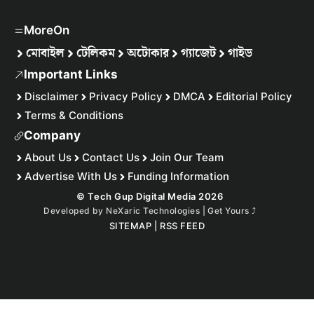
MoreOn
মোবাইল
টেলিকম
অটোকার
গ্যাজেট
গাইড
Important Links
Disclaimer
Privacy Policy
DMCA
Editorial Policy
Terms & Conditions
Company
About Us
Contact Us
Join Our Team
Advertise With Us
Funding Information
© Tech Gup Digital Media 2026
Developed by
NeXaric Technologies | Get Yours
⤴︎
SITEMAP
|
RSS FEED