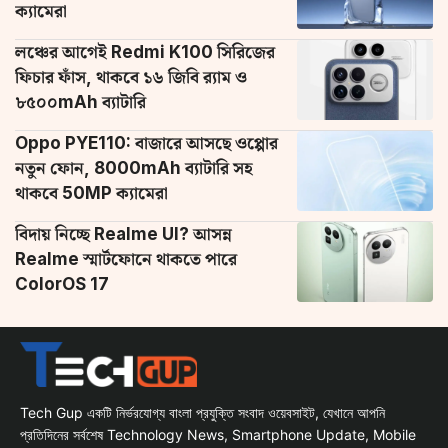
ক্যামেরা
লঞ্চের আগেই Redmi K100 সিরিজের
ফিচার ফাঁস, থাকবে ১৬ জিবি র‌্যাম ও
৮৫০০mAh ব্যাটারি
Oppo PYE110: বাজারে আসছে ওপ্পোর
নতুন ফোন, 8000mAh ব্যাটারি সহ
থাকবে 50MP ক্যামেরা
বিদায় নিচ্ছে Realme UI? আসন্ন
Realme স্মার্টফোনে থাকতে পারে
ColorOS 17
Tech Gup একটি নির্ভরযোগ্য বাংলা প্রযুক্তি সংবাদ ওয়েবসাইট, যেখানে আপনি
প্রতিদিনের সর্বশেষ Technology News, Smartphone Update, Mobile