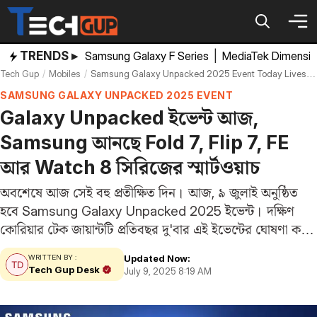
Skip
to
content
TRENDS ▸
Samsung Galaxy F Series
|
MediaTek Dimensi
Tech Gup
Mobiles
Samsung Galaxy Unpacked 2025 Event Today Livestream Z Fold 7 Flip 7 Fe Watch 8 To Launch
SAMSUNG GALAXY UNPACKED 2025 EVENT
Galaxy Unpacked ইভেন্ট আজ,
Samsung আনছে Fold 7, Flip 7, FE
আর Watch 8 সিরিজের স্মার্টওয়াচ
অবশেষে আজ সেই বহু প্রতীক্ষিত দিন। আজ, ৯ জুলাই অনুষ্ঠিত
হবে Samsung Galaxy Unpacked 2025 ইভেন্ট। দক্ষিণ
কোরিয়ার টেক জায়ান্টটি প্রতিবছর দু'বার এই ইভেন্টের ঘোষণা করে,
আর এটাই এবছরের শেষ ইভেন্ট। আজকের গ্যালাক্সি আনপ্যাকড
Updated Now:
WRITTEN BY :
২০২৫ ইভেন্টে ব্র্যান্ডটি তাদের পরবর্তী ফোল্ডেবল…
Tech Gup Desk
July 9, 2025 8:19 AM